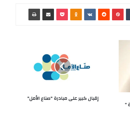
‏Tumblr
بينتيريست
‏Reddit
‏VKontakte
Odnoklassniki
‫Pocket
مشاركة عبر البريد
طباعة
إ
ق
ب
ا
ل
ك
ب
ي
ر
إقبال كبير على مبادرة "صناع الأمل"
ع
 “
ل
ى
م
ب
ا