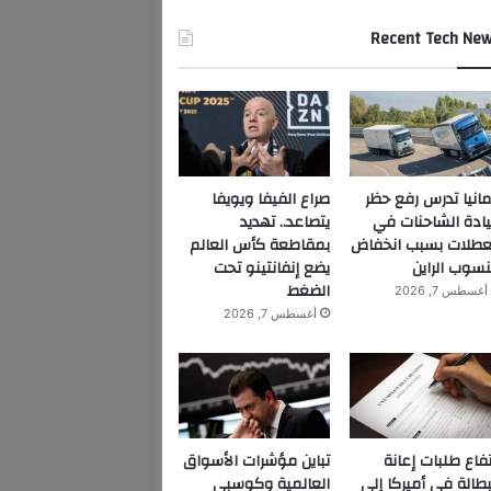
Recent Tech Ne
مانيا تدرس رفع حظر
صراع الفيفا ويويفا
ادة الشاحنات في
يتصاعد.. تهديد
عطلات بسبب انخفاض
بمقاطعة كأس العالم
سوب الراين
يضع إنفانتينو تحت
الضغط
أغسطس 7, 2026
أغسطس 7, 2026
تفاع طلبات إعانة
تباين مؤشرات الأسواق
بطالة في أميركا إلى
العالمية وكوسبي