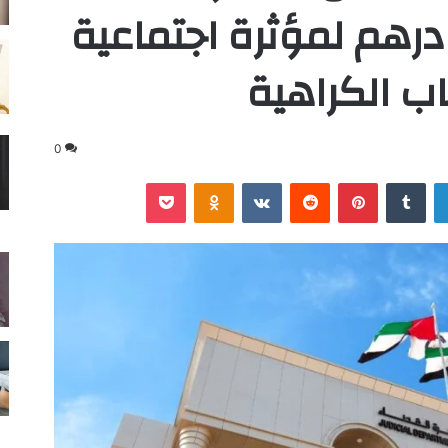
500 ألف درهم لمؤثرة اجتماعية
ب الكراهية
0
لينكدإن
‏Tumblr
بينتيريست
‏Reddit
‏VKontakte
Odnoklassniki
‫Pocket