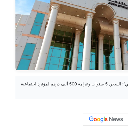
khabar3ajeldubai.com — “جنايات أبوظبي”: السجن 5 سنوات وغرامة 500 ألف درهم لمؤثرة اجتماعية