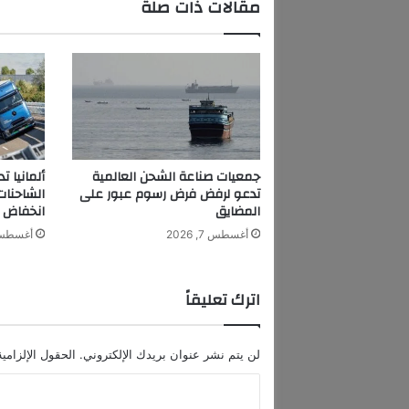
مقالات ذات صلة
س
ا
ت
ت
خ
ط
ى
ا
ل
جمعيات صناعة الشحن العالمية
ألمانيا 
م
تدعو لرفض فرض رسوم عبور على
الشاحنا
ل
المضايق
انخفاض م
ي
أغسطس 7, 2026
أغسطس 7, 6
و
ن
م
اترك تعليقاً
ش
ا
ه
لن يتم نشر عنوان بريدك الإلكتروني.
الحقول الإلزامية
د
ة
ا
ع