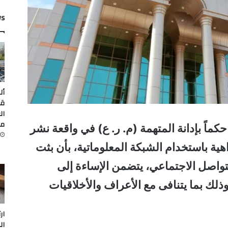
ws
أل
قي
ال
من
اً بإدانة المتهمة (م. ر. ع) في واقعة نشر
ية باستخدام الشبكة المعلوماتية، بأن بثت
اصل الاجتماعي، يتضمن الإساءة إلى
ذلك بما يتنافى مع الأعراف والأخلاقيات
ار
ال