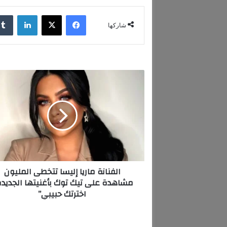
فيسبوك
‫X
لينكدإن
شاركها
ا
ل
ف
ن
ا
ن
ة
م
ا
الفنانة ماريا إليسا تتخطى المليون
ر
مشاهدة على تيك توك بأغنيتها الجديدة
ي
اخترتك حبيبي”
ا
إ
ل
ي