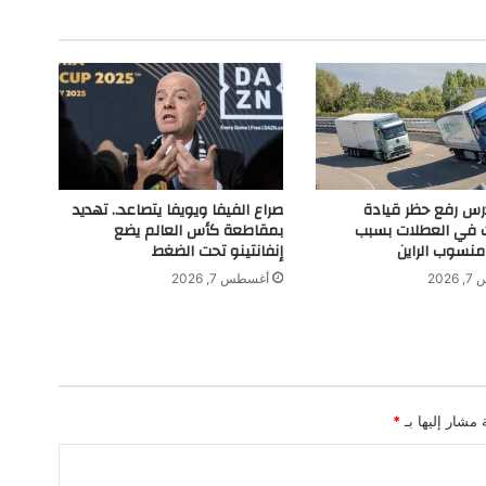
د
ر
ة
"
ص
ن
ا
ع
ا
تدرس رفع حظر قيادة
صراع الفيفا ويويفا يتصاعد.. تهديد
ل
ت في العطلات بسبب
بمقاطعة كأس العالم يضع
أ
نسوب الراين
إنفانتينو تحت الضغط
م
202
أغسطس 7, 2026
ل
"
 مشار إليها بـ
*