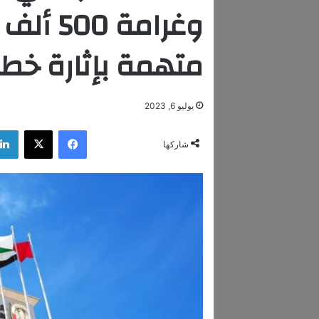
وغرامة 
متهمة بإثارة خطا
يوليو 6, 2023
فيسبوك
‫X
شاركها