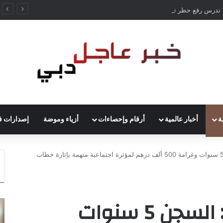
ألمانيا تدرس رفع حظر قيادة الشاحنات في العطلات بسبب انخفاض منسوب الراين
ة
أخبار عالمية
أرقام وإحصاءات
أزياء وموضة
إصدارات ف
“جنايات أبوظبي”: السجن 5 سنوات وغرامة 500 ألف درهم لمؤثرة اجتماعية متهمة بإثارة خطاب
“جنايات أبوظبي”: السجن 5 سنوات