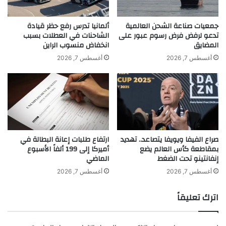
و
ب
ا
ع
س
ي
جمعيات صناعة الشحن العالمية
ألمانيا تدرس رفع حظر قيادة
ت
تدعو لرفض فرض رسوم عبور على
الشاحنات في العطلات بسبب
د
khabar3ajeldubai.com — إجازة رأس السنة الهجرية الجمعة
المضايق
انخفاض منسوب الراين
د
م
لحكومة دبي
ا
ي
أغسطس 7, 2026
أغسطس 7, 2026
م
ل
ت
ا
ه
د
إجازة
الجمعة
السنة
الهجرية
ا
ه
ف
ا
رأس
ي
د
صراع الفيفا ويويفا يتصاعد.. تهديد
ارتفاع طلبات إعانة البطالة في
ب
بمقاطعة كأس العالم يضع
أميركا إلى 199 ألفاً الأسبوع
ي
إنفانتينو تحت الضغط
الماضي
أغسطس 7, 2026
أغسطس 7, 2026
اترك تعليقاً