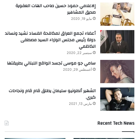
سفر آمنة ومريحة للمسافرين من وإلى الدولة.
إلاعلامي حمود حسين صاحب الهات العفوية
صديق المشاهير
وحدد نظام الإفصاح في الدولة العقوبات
مايو 19, 2020
المترتبة على المخالفين، حيث يتم فرض غرامة
أعضاء تجمع العراق لمكافحة الفساد نشيد ونساند
جمركية وفقاً لقانون الجمارك الموحد، أو إحالة
دولة رئيس مجلس الوزراء السيد مصطفى
الكاظمي
المسافر والمضبوطات إلى جهات إنفاذ القانون
سبتمبر 22, 2020
المختصة بناء على الحالات وتكرارها، حيث
سامي جو موسى تجسد الواقع اللبناني بطريقتها
أغسطس 29, 2020
يشمل التعاون في تطبيق هذا النظام، مختلف
المؤسسات والجهات ذات العلاقة المباشرة
الشهير أنطونيو سليمان يطلق قام قام ونجاحات
بمجالات السفر.
كبرى.
مارس 13, 2021
Recent Tech News