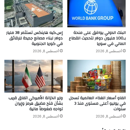
ا
م
د
سفاراتها وقنصلياتها وبعثاتها الرسمية المعتمدة
ر
ي
ه
ة
في الدولة.
و
م
ن
ت
البنك الدولي يوافق على منحة
إس.كيه هاينكس تستثمر 38 مليار
ب
خ
بـ100 مليون دولار لتحديث القطاع
دولار لبناء مصانع جديدة للرقائق
اقرأ أيضًا:
ألمانيا تدرس رفع حظر قيادة
ا
المالي في سوريا
في كوريا الجنوبية
ص
س
ص
أغسطس 8, 2026
أغسطس 8, 2026
الشاحنات في العطلات بسبب انخفاض
ت
ة
ق
ف
منسوب الراين
ط
ي
ا
ا
ب
ل
جدير بالذكر أنه وفقاً لنظام الإفصاح في دولة
ا
ج
ل
ر
الإمارات، يحق لكل فرد من أفراد الأسرة
الفاو أسعار الغذاء العالمية تسجل
وزير الخزانة الأميركي اتفاق قريب
ك
ا
في يوليو أعلى مستوى منذ 3
بشأن فتح مضيق هرمز وإيران
ف
ئ
الواحدة ممن هم فوق 18 عاماً، أثناء سفرهم
سنوات
تواجه ضغوطاً مالية
ا
م
ء
من وإلى الدولة، حمل ما لا تزيد قيمته على 60
ا
أغسطس 8, 2026
أغسطس 8, 2026
ا
ل
ألف درهم أو ما يعادلها من العملات الأجنبية
ت
ا