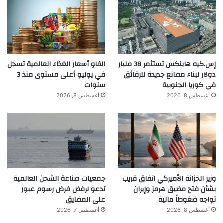
إس.كيه هاينكس تستثمر 38 مليار
الفاو أسعار الغذاء العالمية تسجل
دولار لبناء مصانع جديدة للرقائق
في يوليو أعلى مستوى منذ 3
في كوريا الجنوبية
سنوات
khabar3ajeldubai.com — «حكومة الإمارات» تدعو إلى
أغسطس 8, 2026
أغسطس 8, 2026
الإفصاح عن الأموال النقديـة عنـد السفر
الأموال
الإفصاح
الإمارات
تدعو
حكومة
وزير الخزانة الأميركي اتفاق قريب
جمعيات صناعة الشحن العالمية
بشأن فتح مضيق هرمز وإيران
تدعو لرفض فرض رسوم عبور
تواجه ضغوطاً مالية
على المضايق
أغسطس 8, 2026
أغسطس 7, 2026