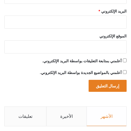
م
د
ن
ا
البريد الإلكتروني
*
ط
ل
ق
ر
ة
ا
م
الموقع الإلكتروني
ي
khabar3ajeldubai.com — زينة حلبي تتألق في أحدث
ا
جلساتها التصويرية
ل
ش
أعلمني بمتابعة التعليقات بواسطة البريد الإلكتروني.
ا
ف
أحدث
تتألق
جلساتها
أعلمني بالمواضيع الجديدة بواسطة البريد الإلكتروني.
حلبي
زينة
ع
ي
الأشهر
الأخيرة
تعليقات