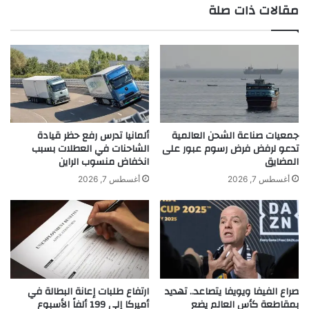
ي
بمقاطعة كأس العالم يضع إنفانتينو تحت
مقالات ذات صلة
ن
ا
الضغط
ا
م
ل
ي
ح
ي
ر
و
ص
ر
ع
ط
ل
أ
ى
ص
جمعيات صناعة الشحن العالمية
ألمانيا تدرس رفع حظر قيادة
ت
ا
تدعو لرفض فرض رسوم عبور على
الشاحنات في العطلات بسبب
ع
المضايق
انخفاض منسوب الراين
ل
ز
ة
أغسطس 7, 2026
أغسطس 7, 2026
ي
و
ز
م
ا
ا
ل
ج
ع
د
م
ا
ل
ل
صراع الفيفا ويويفا يتصاعد.. تهديد
ارتفاع طلبات إعانة البطالة في
ا
م
بمقاطعة كأس العالم يضع
أميركا إلى 199 ألفاً الأسبوع
ل
ه