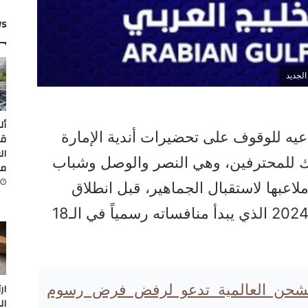
ws
لجديد
أل
ه للوقوف على تحضيرات أندية الإمارة
قي
ال
وك للمحترفين، وهي النصر والوصل وشباب
من
ملاعبها لاستقبال الجماهير، قبل انطلاق
الموسم الرياضي الجديد 2023-2024 الذي يبدأ منافساته رسمياً في الـ18
شحن العالمية تدعو لرفض فرض رسوم
ار
ال