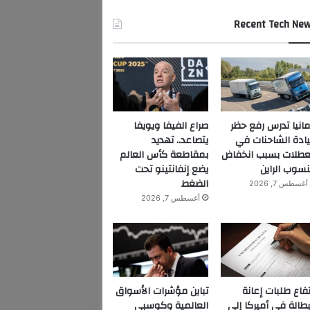
Recent Tech Ne
مانيا تدرس رفع حظر
صراع الفيفا ويويفا
ادة الشاحنات في
يتصاعد.. تهديد
عطلات بسبب انخفاض
بمقاطعة كأس العالم
سوب الراين
يضع إنفانتينو تحت
الضغط
أغسطس 7, 2026
أغسطس 7, 2026
تفاع طلبات إعانة
تباين مؤشرات الأسواق
بطالة في أميركا إلى
العالمية وكوسبي