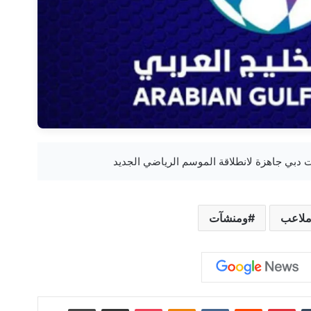
لاعب
ومنشآت
‏Tumblr
بينتيريست
‏Reddit
‏VKontakte
Odnoklassniki
‫Pocket
مشاركة عبر البريد
طباعة