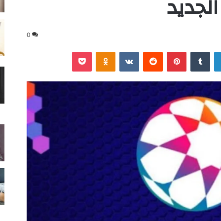
لجديد
0
لينكدإن
‏Tumblr
بينتيريست
‏Reddit
‏VKontakte
Odnoklassniki
‫Pocket