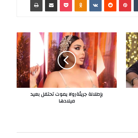
ب
إ
ط
ل
ا
ل
ة
ج
ر
بإطلالة جريئةرولا يموت تحتفل بعيد
ي
ميلادها
ئ
ة
ر
و
ل
ا