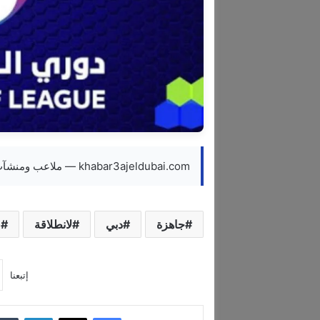
khabar3ajeldubai.com — ملاعب ومنشآت دبي جاهزة لانطلاقة الموسم الرياضي الجديد
جاهزة
دبي
لانطلاقة
م
إتبعنا
فيسبوك
‫X
لينكدإن