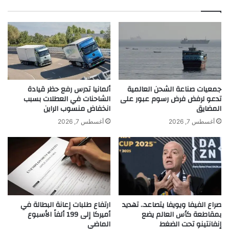
ب
ط
ع
ا
ي
ا
د
ل
م
ل
ي
ه
ل
ف
ا
ي
جمعيات صناعة الشحن العالمية
ألمانيا تدرس رفع حظر قيادة
د
ك
تدعو لرفض فرض رسوم عبور على
الشاحنات في العطلات بسبب
المضايق
انخفاض منسوب الراين
ه
ل
ا
ي
أغسطس 7, 2026
أغسطس 7, 2026
ب
م
ث
ي
ر
View this post on Instagram
ل
أ
صراع الفيفا ويويفا يتصاعد.. تهديد
ارتفاع طلبات إعانة البطالة في
غ
بمقاطعة كأس العالم يضع
أميركا إلى 199 ألفاً الأسبوع
ن
إنفانتينو تحت الضغط
الماضي
ي