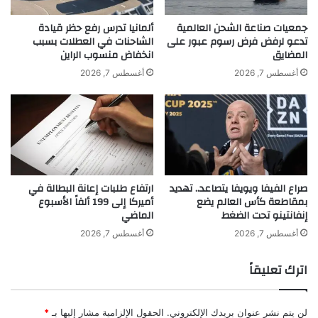
العرض المشاركة مقارنةً مع بداياته. ويسرّنا أن
م
ت
جمعيات صناعة الشحن العالمية
ألمانيا تدرس رفع حظر قيادة
نستقطب هذه النخبة المتنوعة من الفنانين
تدعو لرفض فرض رسوم عبور على
الشاحنات في العطلات بسبب
ح
المضايق
انخفاض منسوب الراين
د
وصالات العرض من كل أنحاء العالم، حيث نعزو
ة
أغسطس 7, 2026
أغسطس 7, 2026
ب
ذلك إلى عوامل عدة، منها المساهمات
إ
ث
والأبحاث العامة التي قام بها ممثلونا لصالات
ا
العرض
العالمية
، ولا شك في أن وجود هذا الكمّ
ر
ة
من الصالات الجديدة في المعرض يؤكد مدى
ا
صراع الفيفا ويويفا يتصاعد.. تهديد
ارتفاع طلبات إعانة البطالة في
ل
ديناميكية مشهد الفنون المحلي والإقليمي
بمقاطعة كأس العالم يضع
أميركا إلى 199 ألفاً الأسبوع
ت
إنفانتينو تحت الضغط
الماضي
و
وازدهاره على مدى 15 عاماً. ومن خلال العمل
ت
أغسطس 7, 2026
أغسطس 7, 2026
مع قيّمي الأعمال الفنية وصالات العرض
ر
ف
اترك تعليقاً
والفنانين، فإننا نحرص كذلك على إتاحة الاطلاع
ي
م
على تاريخ وأبحاث الفنون ونضمن للزوّار فرصة
ض
لن يتم نشر عنوان بريدك الإلكتروني.
الحقول الإلزامية مشار إليها بـ
*