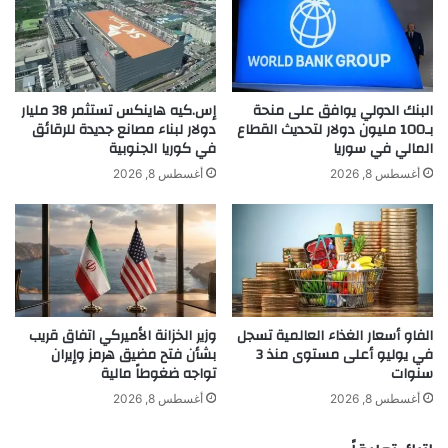
أ
ا
و
ل
ك
ي
ر
ة
ا
ي
البنك الدولي يوافق على منحة
إس.كيه هاينكس تستثمر 38 مليار
ن
ت
بـ100 مليون دولار لتحديث القطاع
دولار لبناء مصانع جديدة للرقائق
ي
المالي في سوريا
في كوريا الجنوبية
ه
ة
م
أغسطس 8, 2026
أغسطس 8, 2026
ف
ا
و
ل
ق
و
ش
ل
ب
khabar3ajeldubai.com — إيلون ماسك مارك زوكربيرغ
ا
ه
ي
رفض إجراء النزال معي في الكولوسيوم الروماني
ج
ا
الفاو أسعار الغذاء العالمية تسجل
وزير الخزانة الأميركي اتفاق قريب
ز
ت
في يوليو أعلى مستوى منذ 3
بشأن فتح مضيق هرمز وإيران
ي
ا
سنوات
تواجه ضغوطاً مالية
ر
إيلون
رفض
زوكربيرغ
مارك
ل
ة
م
أغسطس 8, 2026
أغسطس 8, 2026
ا
ت
ماسك
ل
ح