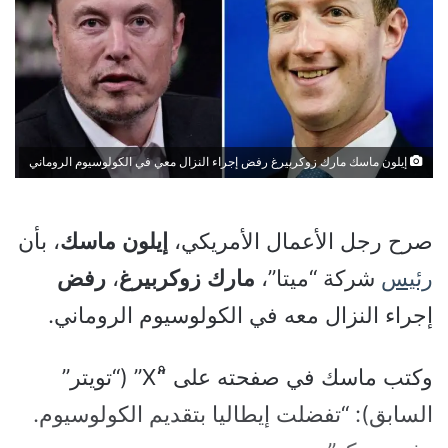
إيلون ماسك مارك زوكربيرغ رفض إجراء النزال معي في الكولوسيوم الروماني
صرح رجل الأعمال الأمريكي،
إيلون
ماسك
، بأن
رئيس
شركة “ميتا”،
مارك
زوكربيرغ
،
رفض
إجراء النزال معه في الكولوسيوم الروماني.
وكتب ماسك في صفحته على “ْX” (“تويتر”
السابق): “تفضلت إيطاليا بتقديم الكولوسيوم.