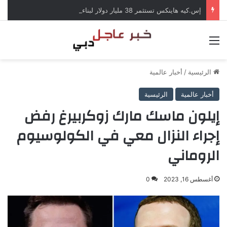
إس.كيه هاينكس تستثمر 38 مليار دولار لبناء مصانع جديدة للرقائق في كوريا الجنوبية
القائمة
الرئيسية
/
أخبار عالمية
أخبار عالمية
الرئيسية
إيلون ماسك مارك زوكربيرغ رفض
إجراء النزال معي في الكولوسيوم
الروماني
أغسطس 16, 2023
0