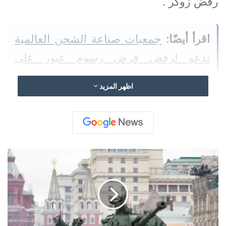
رفض زوكر”.
اقرأ أيضًا:
جمعيات صناعة الشحن العالمية
تدعو لرفض فرض رسوم عبور على
المضايق
اظهر المزيد
وأضاف: “ثم اقترحت منزله كـ “مكان آمن”.
لسوء الحظ، كان “مسافرا”.
ر
و
اقرأ أيضًا:
ألمانيا تدرس رفع حظر قيادة
س
الشاحنات في العطلات بسبب انخفاض
ي
ا
منسوب الراين
ت
ع