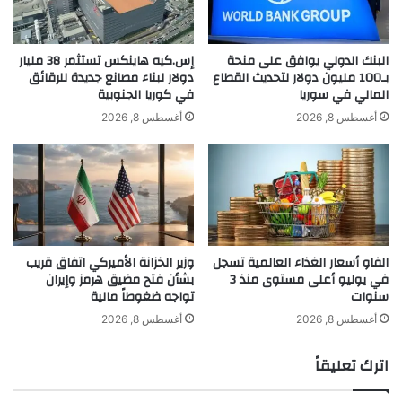
ميتسولا، سابقا، إنها تدعم فكرة بدء محادثات
ج
ث
و
ر
حول عضوية أوكرانيا في الاتحاد الأوروبي في
ا
م
البنك الدولي يوافق على منحة
إس.كيه هاينكس تستثمر 38 مليار
ئ
ن
بـ100 مليون دولار لتحديث القطاع
دولار لبناء مصانع جديدة للرقائق
منتصف ديسمبر القادم.
ز
المالي في سوريا
في كوريا الجنوبية
4
و
.
أغسطس 8, 2026
أغسطس 8, 2026
ا
من جهتها صرحت نائبة رئيس الوزراء الأوكراني
8
ل
أ
لشؤون التكامل الأوروأطلسي والأوروبي، أولغا
ت
ل
ك
ف
ستيفانيشينا، أن السلطات الأوكرانية لن تتمكن
ر
ج
ي
ن
من تنفيذ جميع التوصيات السبع الصادرة عن
م
د
الفاو أسعار الغذاء العالمية تسجل
وزير الخزانة الأميركي اتفاق قريب
ي
المفوضية الأوروبية بشأن وضع المرشح
في يوليو أعلى مستوى منذ 3
بشأن فتح مضيق هرمز وإيران
أ
سنوات
تواجه ضغوطاً مالية
لعضوية الاتحاد الأوروبي بشكل كامل قبل
و
ك
أغسطس 8, 2026
أغسطس 8, 2026
أكتوبر المقبل.
ر
ا
اترك تعليقاً
ن
ي