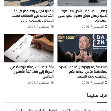
النسائية المتميزة التي تشكل ثلثي الفريق
ت
ة
القيادي للمؤتمر، وأكثر من 50% من الفريق
ف
ا
جمعيات صناعة الشحن العالمية
ألمانيا تدرس رفع حظر قيادة
ي
ل
تدعو لرفض فرض رسوم عبور على
الشاحنات في العطلات بسبب
الإداري، لنقدم للعالم نهجنا المستدام في تقدير
ا
المضايق
انخفاض منسوب الراين
إ
ل
م
أغسطس 7, 2026
أغسطس 7, 2026
كفاءة وتميز وإبداعات بنات الإمارات
م
ا
د
ر
الغاليات».
ا
ا
ر
ت
س
ي
ا
ة
ل
ف
صراع الفيفا ويويفا يتصاعد.. تهديد
ارتفاع طلبات إعانة البطالة في
ح
ي
بمقاطعة كأس العالم يضع
أميركا إلى 199 ألفاً الأسبوع
ك
ي
إنفانتينو تحت الضغط
الماضي
و
و
م
م
أغسطس 7, 2026
أغسطس 7, 2026
ي
ه
ة
ا
اترك تعليقاً
ك
ل
khabar3ajeldubai.com — المرأة الإماراتية تتألق في يومها..
ع
لن يتم نشر عنوان بريدك الإلكتروني.
الحقول الإلزامية مشار إليها بـ
*