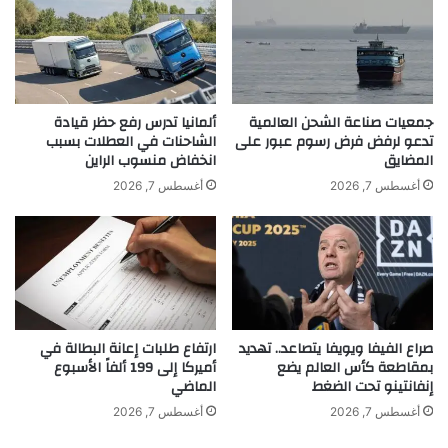
ا
ت
ئ
ل
ي
ن
ع
ا
khabar3ajeldubai.com — بعد أقل من أسبوع على طرحها
ل
ع
ى
د
ميرفا قمر تتخطى المليون مشاهدة بأغنيتها الجديدة
جمعيات صناعة الشحن العالمية
ألمانيا تدرس رفع حظر قيادة
م
م
تدعو لرفض فرض رسوم عبور على
الشاحنات في العطلات بسبب
س
المضايق
انخفاض منسوب الراين
و
ت
ج
أغسطس 7, 2026
أغسطس 7, 2026
و
أسبوع
أقل
طرحها
قمر
ميرفا
و
ى
د
ا
ن
ل
ي
و
ة
ل
ل
ا
د
صراع الفيفا ويويفا يتصاعد.. تهديد
ارتفاع طلبات إعانة البطالة في
ي
ي
بمقاطعة كأس العالم يضع
أميركا إلى 199 ألفاً الأسبوع
ا
ه
إنفانتينو تحت الضغط
الماضي
ت
ا
ا
ل
أغسطس 7, 2026
أغسطس 7, 2026
ل
ل