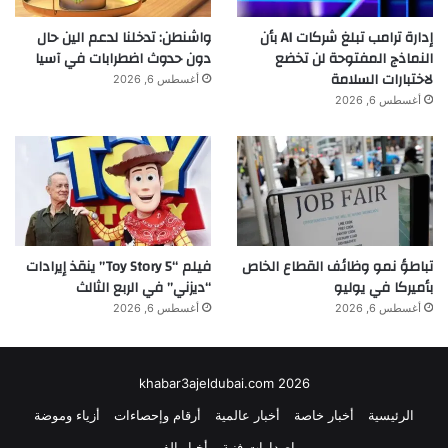
إدارة ترامب تبلغ شركات AI بأن
واشنطن: تدخلنا لدعم الين حال
النماذج المفتوحة لن تخضع
دون حدوث اضطرابات في آسيا
لاختبارات السلامة
أغسطس 6, 2026
أغسطس 6, 2026
تباطؤ نمو وظائف القطاع الخاص
فيلم “Toy Story 5” ينقذ إيرادات
بأميركا في يوليو
“ديزني” في الربع الثالث
أغسطس 6, 2026
أغسطس 6, 2026
khabar3ajeldubai.com 2026
الرئيسية
أخبار خاصة
أخبار عالمية
أرقام وإحصاءات
أزياء وموضة
إصدارات فنية
أخبار الفن