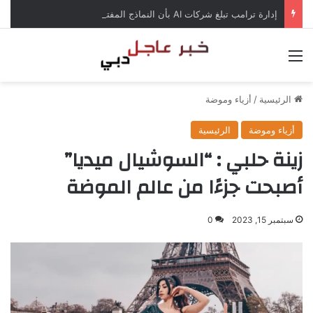
إدارة ترامب تبلغ شركات AI بأن النماذج المفتوحة لن تخضع لاختبارات السلامة
القائمة
الرئيسية
/
أزياء وموضة
أزياء وموضة
الرئيسية
زينة حلبي : “السوشيال ميديا”
أصبحت جزءًا من عالم الموضة
سبتمبر 15, 2023
0