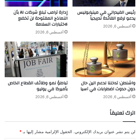
ل
ر
ز
ث
رئيس الفيدرالي في مينيابوليس
إدارة ترامب تبلغ شركات AI بأن
ي
يدعو لرفع الفائدة تدريجياً
النماذج المفتوحة لن تخضع
ة
لاختبارات السلامة
ا
ف
أغسطس 6, 2026
د
ي
أغسطس 6, 2026
ة
ض
A post shared by 𝒁 𝑬 𝑰 𝑵 𝑨 𝑯 𝑨 𝑳 𝑨 𝑩 𝑰 (@zeinahalabiofficial)
ا
ا
ل
ن
إ
ا
ي
ت
ر
ل
ا
ي
واشنطن: تدخلنا لدعم الين حال
تباطؤ نمو وظائف القطاع الخاص
د
ب
دون حدوث اضطرابات في آسيا
بأميركا في يوليو
ا
ي
ت
ا
أغسطس 6, 2026
أغسطس 6, 2026
اترك تعليقاً
لن يتم نشر عنوان بريدك الإلكتروني.
الحقول الإلزامية مشار إليها بـ
*