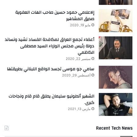
ا
ل
إلاعلامي حمود حسين صاحب الهات العفوية
م
صديق المشاهير
و
مايو 19, 2020
ر
ك
أعضاء تجمع العراق لمكافحة الفساد نشيد ونساند
س
دولة رئيس مجلس الوزراء السيد مصطفى
د
الكاظمي
و
ر
سبتمبر 22, 2020
ف
سامي جو موسى تجسد الواقع اللبناني بطريقتها
ي
أغسطس 29, 2020
ب
ي
ر
الشهير أنطونيو سليمان يطلق قام قام ونجاحات
و
كبرى.
ت
مارس 13, 2021
Recent Tech News