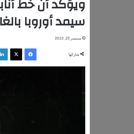
ويؤكد أن خط أناب
سيمد أوروبا بالغاز
سبتمبر 25, 2023
فيسبوك
‫X
شاركها