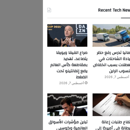
Recent Tech Ne
مانيا تدرس رفع حظر
صراع الفيفا ويويفا
ادة الشاحنات في
يتصاعد.. تهديد
عطلات بسبب انخفاض
بمقاطعة كأس العالم
سوب الراين
يضع إنفانتينو تحت
الضغط
أغسطس 7, 2026
أغسطس 7, 2026
تفاع طلبات إعانة
تباين مؤشرات الأسواق
بطالة في أميركا إلى
العالمية وكوسبي