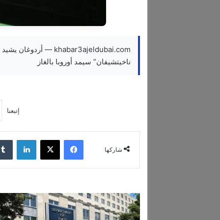
khabar3ajeldubai.com — 
ناخيتشيفان” سيمد أوروبا بالغاز
إتبعنا
فيسبوك
‫X
لينكدإن
شاركها
ا
ل
خ