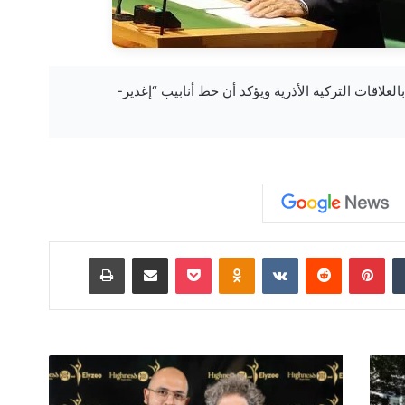
أردوغان يشيد بالعلاقات التركية الأذرية ويؤكد أن خط أنابيب “إغدير-
‏Tumblr
بينتيريست
‏Reddit
‏VKontakte
Odnoklassniki
‫Pocket
مشاركة عبر البريد
طباعة
م
ج
م