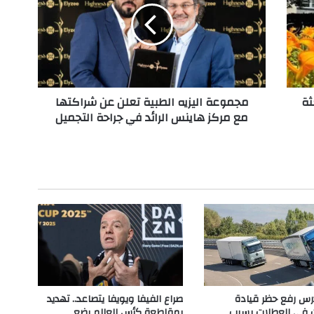
و
ع
ة
ا
ل
ي
ثة
مجموعة اليزيه الطبية تعلن عن شراكتها
ز
مع مركز هاينس الرائد في جراحة التجميل
ي
ه
ا
ل
ط
ب
ي
ة
ت
ع
ل
ن
ع
تدرس رفع حظر قيادة
صراع الفيفا ويويفا يتصاعد.. تهديد
ن
ت في العطلات بسبب
بمقاطعة كأس العالم يضع