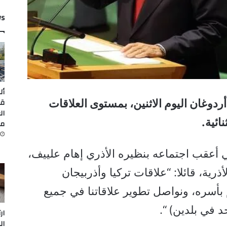
ws
أل
قي
وغان اليوم الاثنين، بمستوى العلاقات
ال
نائية.
من
أعقب اجتماعه بنظيره الأذري إهام علييف،
أذرية، قائلا: “علاقات تركيا وأذربيجان
لم بأسره، ونواصل تطوير علاقاتنا في جميع
 في بلدين) “.
ار
ال