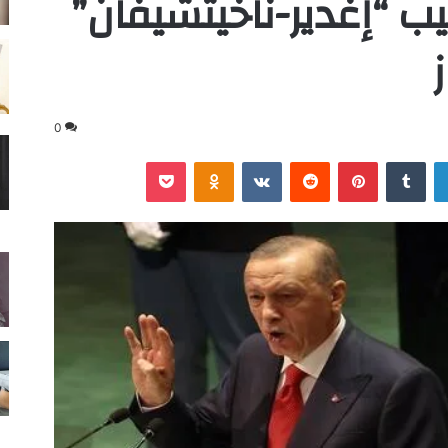
يب “إغدير-ناخيتشيفان”
0
لينكدإن
‏Tumblr
بينتيريست
‏Reddit
‏VKontakte
Odnoklassniki
‫Pocket