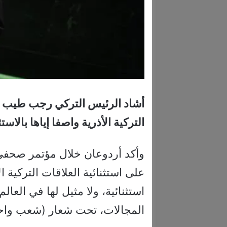
أشاد الرئيس التركي رجب طيب أرد
التركية الأذرية واصفا إياها بالاستث
وأكد أردوعان خلال مؤتمر صحفي 
على استثنائية العلاقات التركية ال
استثنائية، ولا مثيل لها في العا
المجالات، تحت شعار (شعب واحد