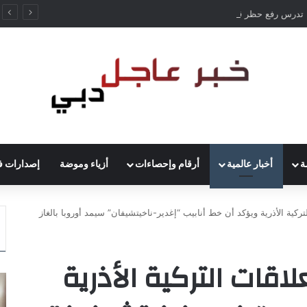
ألمانيا تدرس رفع حظر قيادة الشاحنات في العطلات بسبب انخفاض منسوب الراين
ة
أخبار عالمية
أرقام وإحصاءات
أزياء وموضة
إصدارات ف
تركية الأذرية ويؤكد أن خط أنابيب “إغدير-ناخيتشيفان” سيمد أوروبا بالغاز
لاقات التركية الأذرية