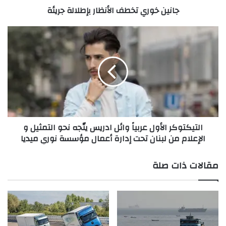
جانين خوري تخطف الأنظار بإطلالة جريئة
ت
خ
ط
ا
ف
ل
ا
ت
ل
ي
أ
ك
ن
ت
ظ
و
ا
ك
ر
ر
التيكتوكر الأول عربياً وائل ادريس يتّجه نحو التمثيل و
ب
ا
الإعلام من لبنان تحت إدارة أعمال مؤسسة نوري ميديا
إ
ل
ط
أ
View this post on Instagram
ل
و
مقالات ذات صلة
ا
ل
ل
ع
ة
ر
ج
ب
ر
ي
ي
اً