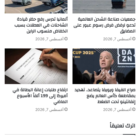
ئ
و
ة
ا
ئ
جمعيات صناعة الشحن العالمية
ألمانيا تدرس رفع حظر قيادة
ل
تدعو لرفض فرض رسوم عبور على
الشاحنات في العطلات بسبب
A post shared by Sophie issa (@sophiemattaa)
المضايق
انخفاض منسوب الراين
ا
د
أغسطس 7, 2026
أغسطس 7, 2026
ر
ي
س
ي
تّ
ج
ه
صراع الفيفا ويويفا يتصاعد.. تهديد
ارتفاع طلبات إعانة البطالة في
ن
بمقاطعة كأس العالم يضع
أميركا إلى 199 ألفاً الأسبوع
ح
إنفانتينو تحت الضغط
الماضي
و
ا
أغسطس 7, 2026
أغسطس 7, 2026
ل
ت
اترك تعليقاً
م
khabar3ajeldubai.com — صوفي عيسى تستعد لإفتتاح
ث
صالونها للمكياج