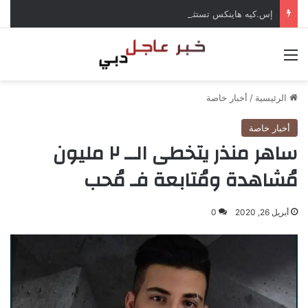
إس.كيه هاينكس تستثمر 38 مليار دولار لبناء مصانع جديدة للرقائق في كوريا الجنوبية
القائمة
الرئيسية
/
أخبار خاصة
أخبار خاصة
ساهر منذر يتخطى الــ ٢ مليون
مُشاهدة ومُتابعة فـ مُحب
أبريل 26, 2020
0