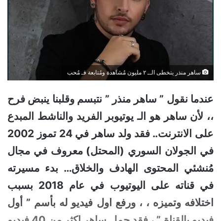
ساهر منذر يتخطى الــ ٢ مليون مُشاهدة ومُتابعة فـ مُحب
عندما نقول ”
ساهر
منذر
” نتبسم وقلبنا ينبض فرح
،، لأن ساهر هو الـ يوتيوبر الفريد والناشط المبدع
على الانترنت.. فقد ولد ساهر في 24 تموز 2002
في الجولان السوري (المحتل) معروف في مجال
مُنشئي المحتوى الهادف والخلاق… بدء مسيرته
في قناته على اليوتيوب في عام 2018 بسبب
اختلافه وتميزه ، ، ورفع اول فيديو له بأسم ” أول
فيديو بالقناة ” ، فقد حمل ساهر اكثر من 40 فيديو