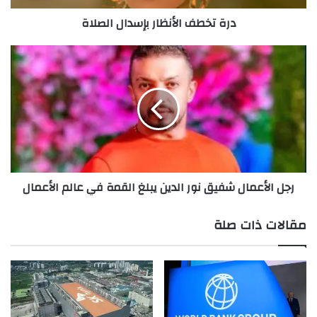
دون حدوث اضطرابات في آسيا
درة تخطف الأنظار بإسدال الصلاة
رجل
الأعمال
اقرأ أيضًا:
تباطؤ نمو وظائف القطاع ال
شفيق
نور
بأميركا في يوليو
الدين
يبلغ
القمة
في
عالم
رجل الأعمال شفيق نور الدين يبلغ القمة في عالم الأعمال
الأعمال
مقالات ذات صلة