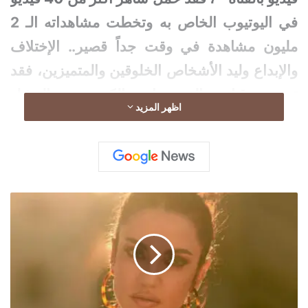
في اليوتيوب الخاص به وتخطت مشاهداته الـ 2
مليون
مشاهدة في وقت جداً قصير.. الإختلاف
والإبداع وليد الأشخاص الخلوقين والمتميزين، فقد
تميزت قناته بالفيديوهات الكوميدية والتمثيل
اظهر المزيد
المختلف، والمقالب والتحديات الجديدة والمتنوعة
..
اقرأ أيضًا:
إدارة ترامب تبلغ شركات AI بأن
درة
تخطف
النماذج المفتوحة لن تخضع لاختبارات
الأنظار
السلامة
بإسدال
الصلاة
اقرأ أيضًا:
واشنطن تدخلنا لدعم الين حال