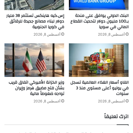
البنك الدولي يوافق على منحة
إس.كيه هاينكس تستثمر 38 مليار
بـ100 مليون دولار لتحديث القطاع
دولار لبناء مصانع جديدة للرقائق
khabar3ajeldubai.com — ساهر منذر يتخطى الــ ٢ مليون
المالي في سوريا
في كوريا الجنوبية
مُشاهدة ومُتابعة فـ مُحب
أغسطس 8, 2026
أغسطس 8, 2026
الــ
ساهر
مليون
منذر
يتخطى
الفاو أسعار الغذاء العالمية تسجل
وزير الخزانة الأميركي اتفاق قريب
في يوليو أعلى مستوى منذ 3
بشأن فتح مضيق هرمز وإيران
سنوات
تواجه ضغوطاً مالية
أغسطس 8, 2026
أغسطس 8, 2026
اترك تعليقاً