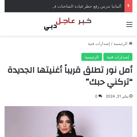
ألمانيا تدرس رفع حظر قيادة الشاحنات في العطلات بسبب انخفاض منسوب الراين
القائمة
الرئيسية
/
إصدارات فنية
إصدارات فنية
الرئيسية
أمل نور تطلق قريباً أغنيتها الجديدة
“تركني حبك”
يناير 31, 2024
0