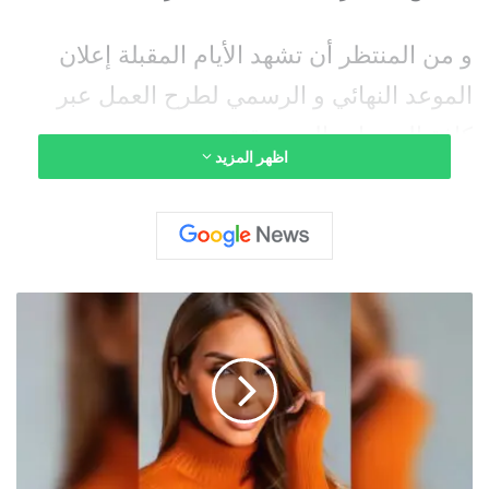
و من المنتظر أن تشهد الأيام المقبلة إعلان
الموعد النهائي و الرسمي لطرح العمل عبر
كافة المنصات الموسيقية.
اظهر المزيد
ن
ا
د
ي
ا
ك
س
ا
س