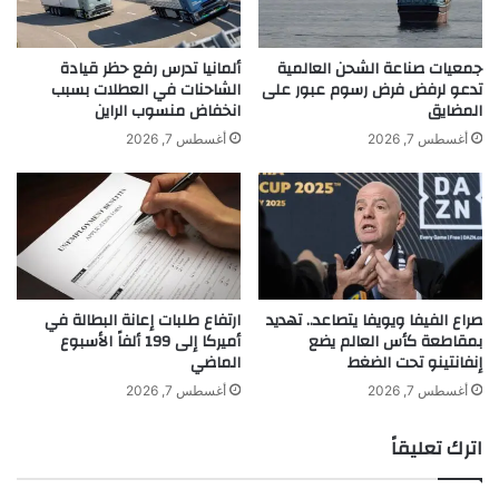
د
ج
ي
ه
ث
ر
جمعيات صناعة الشحن العالمية
ألمانيا تدرس رفع حظر قيادة
ي
.
تدعو لرفض فرض رسوم عبور على
الشاحنات في العطلات بسبب
المضايق
انخفاض منسوب الراين
ر
.
ا
ي
أغسطس 7, 2026
أغسطس 7, 2026
ل
س
ت
ر
ك
ا
ه
ا
khabar3ajeldubai.com — أمل نور تطلق قريباً أغنيتها
ن
ل
الجديدة “تركني حبك”
ا
ج
ت
د
صراع الفيفا ويويفا يتصاعد.. تهديد
ارتفاع طلبات إعانة البطالة في
!
ي
بمقاطعة كأس العالم يضع
أميركا إلى 199 ألفاً الأسبوع
د
إنفانتينو تحت الضغط
الماضي
ي
ت
أغسطس 7, 2026
أغسطس 7, 2026
ن
ض
اترك تعليقاً
م
ل