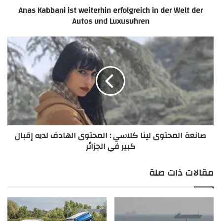
Anas Kabbani ist weiterhin erfolgreich in der Welt der
n
Autos und Luxusuhren
i
i
s
ص
t
ا
w
ن
e
ع
i
ة
t
ا
e
ل
r
م
h
ح
khabar3ajeldubai.com — كريم نور يتجاوز عتبة 8 مليون
صانعة المحتوى لينا كلاسي : المحتوى الهادف لديه إقبال
i
ت
مشاهدة بأغنيته الجديدة
كبير في الجزائر
n
و
e
ى
r
ل
مقالات ذات صلة
f
ي
o
ن
l
ا
g
ك
r
ل