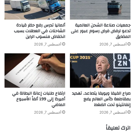
e
ا
i
س
c
ي
h
:
جمعيات صناعة الشحن العالمية
ألمانيا تدرس رفع حظر قيادة
i
ا
تدعو لرفض فرض رسوم عبور على
الشاحنات في العطلات بسبب
n
المضايق
انخفاض منسوب الراين
ل
d
م
أغسطس 7, 2026
أغسطس 7, 2026
e
ح
r
ت
W
و
e
ى
l
ا
t
ل
d
ه
صراع الفيفا ويويفا يتصاعد.. تهديد
ارتفاع طلبات إعانة البطالة في
e
ا
بمقاطعة كأس العالم يضع
أميركا إلى 199 ألفاً الأسبوع
r
د
إنفانتينو تحت الضغط
الماضي
A
ف
u
ل
أغسطس 7, 2026
أغسطس 7, 2026
t
د
o
ي
اترك تعليقاً
s
ه