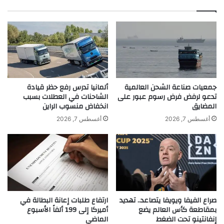
ل
ح
ج
ح
د
د
ل
ي
ب
ث
أ
ا
غ
ل
ن
س
ي
جمعيات صناعة الشحن العالمية
ألمانيا تدرس رفع حظر قيادة
ا
تدعو لرفض فرض رسوم عبور على
الشاحنات في العطلات بسبب
ت
المضايق
انخفاض منسوب الراين
ع
ه
ة
ا
أغسطس 7, 2026
أغسطس 7, 2026
ع
ل
ل
ج
View this post on Instagram
ى
د
م
ي
و
د
ا
ة
ق
صراع الفيفا ويويفا يتصاعد.. تهديد
ارتفاع طلبات إعانة البطالة في
ع
بمقاطعة كأس العالم يضع
أميركا إلى 199 ألفاً الأسبوع
ا
إنفانتينو تحت الضغط
الماضي
ل