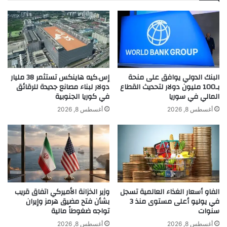
ف
ا
ل
أ
ن
ظ
ا
البنك الدولي يوافق على منحة
إس.كيه هاينكس تستثمر 38 مليار
بـ100 مليون دولار لتحديث القطاع
دولار لبناء مصانع جديدة للرقائق
ر
المالي في سوريا
في كوريا الجنوبية
ب
أ
أغسطس 8, 2026
أغسطس 8, 2026
ح
د
ث
ج
ل
س
View this post on Instagram
ا
الفاو أسعار الغذاء العالمية تسجل
وزير الخزانة الأميركي اتفاق قريب
ت
في يوليو أعلى مستوى منذ 3
بشأن فتح مضيق هرمز وإيران
ه
سنوات
تواجه ضغوطاً مالية
ا
ا
أغسطس 8, 2026
أغسطس 8, 2026