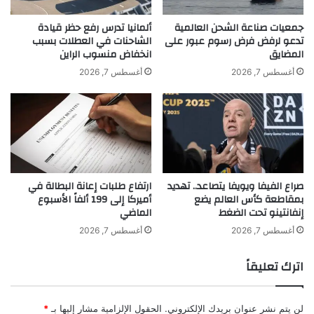
ف
ه
ي
ا
جمعيات صناعة الشحن العالمية
ألمانيا تدرس رفع حظر قيادة
ا
تدعو لرفض فرض رسوم عبور على
الشاحنات في العطلات بسبب
ل
المضايق
انخفاض منسوب الراين
ل
ب
غ
ا
أغسطس 7, 2026
أغسطس 7, 2026
ا
ش
khabar3ajeldubai.com — سعد رمضان يسترخي على ألحان
ز
ا
خلص الوقت
ي
.
ة
.
ا
ل
ألحان
خلص
رمضان
سعد
ي
صراع الفيفا ويويفا يتصاعد.. تهديد
ارتفاع طلبات إعانة البطالة في
ك
بمقاطعة كأس العالم يضع
أميركا إلى 199 ألفاً الأسبوع
يسترخي
م
إنفانتينو تحت الضغط
الماضي
ا
ل
أغسطس 7, 2026
أغسطس 7, 2026
ت
ف
اترك تعليقاً
ا
ص
ي
لن يتم نشر عنوان بريدك الإلكتروني.
الحقول الإلزامية مشار إليها بـ
*