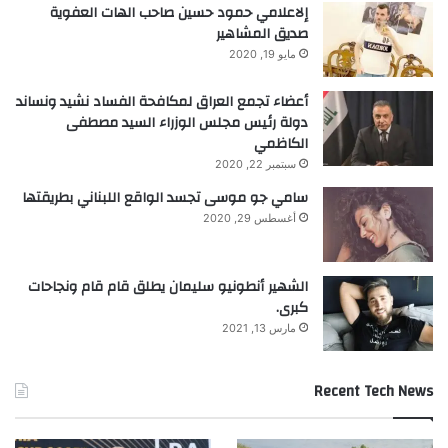
إلاعلامي حمود حسين صاحب الهات العفوية
ي
صديق المشاهير
ز
مايو 19, 2020
ا
ت
أعضاء تجمع العراق لمكافحة الفساد نشيد ونساند
ا
دولة رئيس مجلس الوزراء السيد مصطفى
ل
الكاظمي
ت
ا
سبتمبر 22, 2020
ر
سامي جو موسى تجسد الواقع اللبناني بطريقتها
ي
أغسطس 29, 2020
خ
ي
ة
الشهير أنطونيو سليمان يطلق قام قام ونجاحات
كبرى.
مارس 13, 2021
Recent Tech News