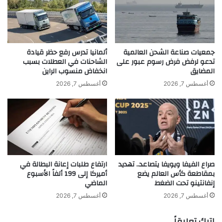
ل
ل
خ
و
نجلاء أحمد هي من بين النساء الإماراتيات
ا
ا
ص
ط
الناجحات ، اللواتي تركن أثراً ليس فقط في
ب
ي
جمعيات صناعة الشحن العالمية
ألمانيا تدرس رفع حظر قيادة
ع
ت
تدعو لرفض فرض رسوم عبور على
الشاحنات في العطلات بسبب
مختلف المجالات التي يعملن بها، إنما في
ل
المضايق
انخفاض منسوب الراين
س
ا
بلدهن الإمارات، وفي العالم العربي وحتى في
ت
أغسطس 7, 2026
أغسطس 7, 2026
م
ك
العالم كله لتعبرا عن واقع المرأة الإماراتية
ت
ش
ه
ف
الحالي وكونها تمثل نموذجا يحتذى به ومصدراً
ا
ا
ا
ل
هاماً لإلهام العديد من النساء حول العالم.
ل
ب
ت
ر
صراع الفيفا ويويفا يتصاعد.. تهديد
ارتفاع طلبات إعانة البطالة في
ج
ل
بمقاطعة كأس العالم يضع
أميركا إلى 199 ألفاً الأسبوع
ا
م
إنفانتينو تحت الضغط
الماضي
ر
ا
ي
ن
أغسطس 7, 2026
أغسطس 7, 2026
ة
ا
ل
اترك تعليقاً