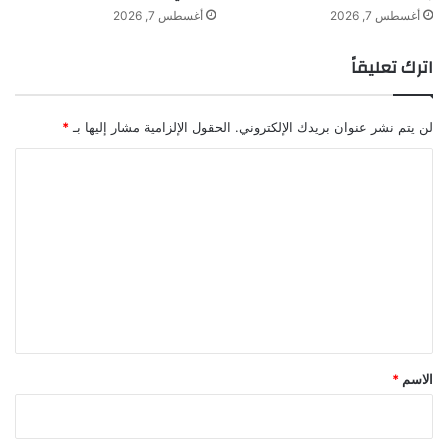
ر
أغسطس 7, 2026
أغسطس 7, 2026
ي
ة
اترك تعليقاً
لن يتم نشر عنوان بريدك الإلكتروني.
الحقول الإلزامية مشار إليها بـ
*
ا
ل
A post shared by Mira Mikhael -ميرا مخايل (@_miramikhael)
ت
ع
ل
ي
ق
*
الاسم
*