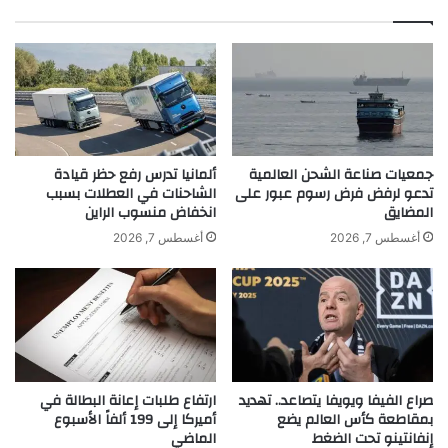
ص
ط
ل
ل
ا
ا
ل
ق
ت
ع
ر
ط
و
ر
ي
ه
ج
جمعيات صناعة الشحن العالمية
ألمانيا تدرس رفع حظر قيادة
ا
تدعو لرفض فرض رسوم عبور على
الشاحنات في العطلات بسبب
ل
المضايق
انخفاض منسوب الراين
b
ع
y
ل
أغسطس 7, 2026
أغسطس 7, 2026
s
ا
h
م
a
ت
m
ه
s
ا
ا
ل
صراع الفيفا ويويفا يتصاعد.. تهديد
ارتفاع طلبات إعانة البطالة في
ت
View this post on Instagram
بمقاطعة كأس العالم يضع
أميركا إلى 199 ألفاً الأسبوع
ج
إنفانتينو تحت الضغط
الماضي
ا