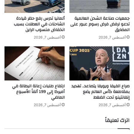
و
ل
ا
ا
ل
ل
جمعيات صناعة الشحن العالمية
ألمانيا تدرس رفع حظر قيادة
ت
ة
تدعو لرفض فرض رسوم عبور على
الشاحنات في العطلات بسبب
المضايق
انخفاض منسوب الراين
ط
ج
و
د
أغسطس 7, 2026
أغسطس 7, 2026
ر
ي
د
ة
ر
ف
ق
ة
صراع الفيفا ويويفا يتصاعد.. تهديد
ارتفاع طلبات إعانة البطالة في
ز
بمقاطعة كأس العالم يضع
أميركا إلى 199 ألفاً الأسبوع
و
إنفانتينو تحت الضغط
الماضي
ج
ت
أغسطس 7, 2026
أغسطس 7, 2026
ه
ج
اترك تعليقاً
م
ي