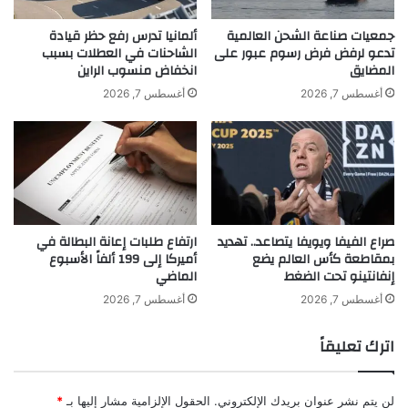
خلال الحدث.
ه
ا
جمعيات صناعة الشحن العالمية
ألمانيا تدرس رفع حظر قيادة
تدعو لرفض فرض رسوم عبور على
الشاحنات في العطلات بسبب
ا
المضايق
انخفاض منسوب الراين
ل
ج
أغسطس 7, 2026
أغسطس 7, 2026
د
ي
د
ة
"
ق
و
صراع الفيفا ويويفا يتصاعد.. تهديد
ارتفاع طلبات إعانة البطالة في
ي
بمقاطعة كأس العالم يضع
أميركا إلى 199 ألفاً الأسبوع
"
إنفانتينو تحت الضغط
الماضي
khabar3ajeldubai.com — شانتال خليل تقدم أمسية قروية
أغسطس 7, 2026
أغسطس 7, 2026
استثنائية في حراجل
اترك تعليقاً
لن يتم نشر عنوان بريدك الإلكتروني.
الحقول الإلزامية مشار إليها بـ
*