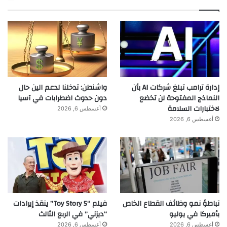
إدارة ترامب تبلغ شركات AI بأن
واشنطن: تدخلنا لدعم الين حال
النماذج المفتوحة لن تخضع
دون حدوث اضطرابات في آسيا
لاختبارات السلامة
أغسطس 6, 2026
أغسطس 6, 2026
تباطؤ نمو وظائف القطاع الخاص
فيلم “Toy Story 5” ينقذ إيرادات
بأميركا في يوليو
“ديزني” في الربع الثالث
أغسطس 6, 2026
أغسطس 6, 2026