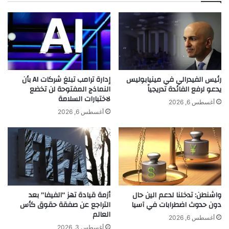
"
ي
…
ن
م
"
ي
:
ر
أ
ي
غ
ا
ن
م
رئيس الفيدرالي في مينيابوليس
إدارة ترامب تبلغ شركات AI بأن
ي
ع
يدعو لرفع الفائدة تدريجياً
النماذج المفتوحة لن تخضع
ة
لاختبارات السلامة
ط
أغسطس 6, 2026
ش
ا
أغسطس 6, 2026
ب
ا
ا
ل
ب
ل
ي
ه
ة
ت
ص
ط
ي
ل
واشنطن: تدخلنا لدعم الين حال
أزمة قيادة تهز “الفيفا” بعد
ف
ق
دون حدوث اضطرابات في آسيا
التراجع عن صفقة حقوق كأس
ي
ج
العالم
ة
د
أغسطس 6, 2026
ع
ي
أغسطس 3, 2026