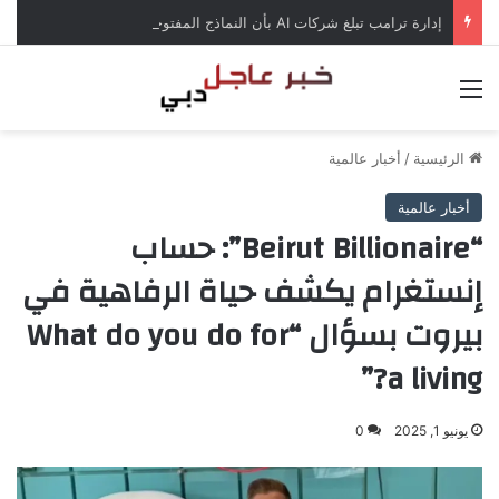
إدارة ترامب تبلغ شركات AI بأن النماذج المفتوحة لن تخضع لاختبارات السلامة
القائمة
الرئيسية
/
أخبار عالمية
أخبار عالمية
“Beirut Billionaire”: حساب
إنستغرام يكشف حياة الرفاهية في
بيروت بسؤال “What do you do for
a living?”
يونيو 1, 2025
0