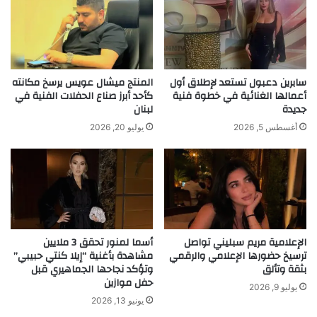
ص
ي
ا
"
د
د
ق
ل
ي
ع
ج
ن
سابرين دعبول تستعد لإطلاق أول
​المنتج ميشال عويس يرسخ مكانته
View this post on Instagram
سّ
ي
أعمالها الغنائية في خطوة فنية
كأحد أبرز صناع الحفلات الفنية في
د
جديدة
لبنان
"
ه
…
أغسطس 5, 2026
يوليو 20, 2026
ص
أ
و
ك
ت
ث
ا
ر
س
م
ت
ن
ث
ر
الإعلامية مريم سبليني تواصل
أسما لمنور تحقق 3 ملايين
ن
ب
A post shared by Nadine Nassib Njeim (@nadine.nassib.njeim)
ترسيخ حضورها الإعلامي والرقمي
مشاهدة بأغنية “إيلا كنتي حبيبي”
ا
ع
بثقة وتألق
وتؤكد نجاحها الجماهيري قبل
ئ
م
حفل موازين
ي
ل
يوليو 9, 2026
يونيو 13, 2026
ي
و