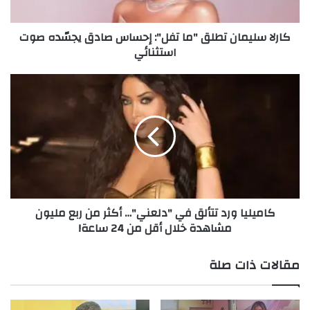
ي
م
اللوك المذهل الذي اعتمدته نادين يعكس
كارلا سليمان تطلق "ما تفل": إحساس صادق يجسّده صوت
ا
استثنائي
ن
احترافية تركيبة الألوان وسحر الدمج، ما يجعل
ت
هذه المجموعة الجديدة خياراً مثالياً لإطلالات
ط
ك
ل
ا
أنثوية راقية.
ق
م
"
ي
م
ل
ا
ي
ت
ا
ف
و
ل
ر
كاميليا ورد تتألق في "دلعني"… أكثر من ربع مليون
"
د
مشاهدة خلال أقل من 24 ساعة!
:
ت
إ
ت
ح
أ
مقالات ذات صلة
س
ل
ا
ق
س
ف