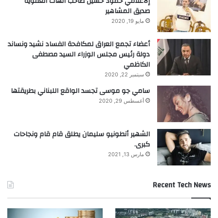
إلاعلامي حمود حسين صاحب الهات العفوية
بلغت قيمة
سوق
أكياس النيكوتين عالميًا نحو
صديق المشاهير
5.6 مليار دولار أمريكي في عام 2024، مع
مايو 19, 2020
توقعات بنمو سنوي مركب بنسبة 12% حتى
أعضاء تجمع العراق لمكافحة الفساد نشيد ونساند
دولة رئيس مجلس الوزراء السيد مصطفى
عام 2030 (بحسب بيانات Statista). وتُظهر
الكاظمي
مبيعات “ريبل” التي بلغت 240 مليون كيس (ما
سبتمبر 22, 2020
سامي جو موسى تجسد الواقع اللبناني بطريقتها
يعادل 12 مليون علبة) نموًا سريعًا، رغم غياب
أغسطس 29, 2020
بيانات رسمية موثقة عن الحصة السوقية.
وتُقدّر الشركة حصولها على حصة تقارب 90%
الشهير أنطونيو سليمان يطلق قام قام ونجاحات
كبرى.
من سوق أكياس النيكوتين في لبنان، بناءً على
مارس 13, 2021
بياناتها الداخلية.
Recent Tech News