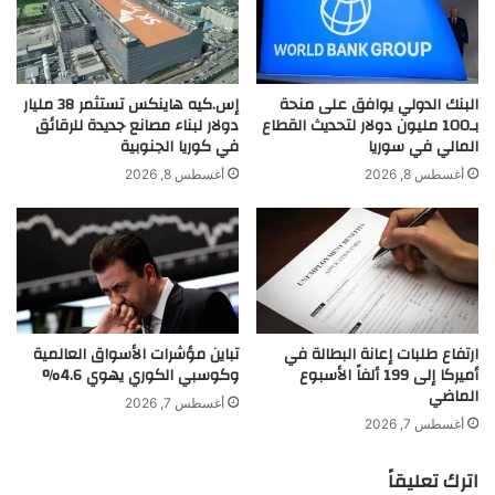
ش
ن
⸻
و
ه
ا
.
ر
.
ا
و
البنك الدولي يوافق على منحة
إس.كيه هاينكس تستثمر 38 مليار
ل
ث
بـ100 مليون دولار لتحديث القطاع
دولار لبناء مصانع جديدة للرقائق
المالي في سوريا
في كوريا الجنوبية
ح
ا
تنويع استراتيجي من مشروبات الطاقة إلى
ب
ن
أغسطس 8, 2026
أغسطس 8, 2026
منتجات الكافيين والنيكوتين
ي
ة
س
ل
ب
ي
منذ انطلاقها في عام 2018، نجحت “ريبل” في
ة
ارتفاع طلبات إعانة البطالة في
تباين مؤشرات الأسواق العالمية
ت
بناء حضور قوي من خلال تقديم أكياس نيكوتين
أميركا إلى 199 ألفاً الأسبوع
وكوسبي الكوري يهوي 4.6%
ه
الماضي
د
أغسطس 7, 2026
خالية من التبغ، متوفرة بـ 22 نكهة تشمل “فريز
د
أغسطس 7, 2026
أ
منت”، “تشيري”، و”زيستي لايم”، وبتركيزات
ن
اترك تعليقاً
تبدأ من 3.6 ملغ وتصل حتى 30 ملغ.
ظ