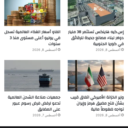
تخطط “ريبل” لتقديم طلب PMTA في
المستقبل القريب، سعياً لدخول السوق
الأمريكية، التي تُعد الأكبر والأكثر تنظيمًا في
إس.كيه هاينكس تستثمر 38 مليار
الفاو أسعار الغذاء العالمية تسجل
هذا
القطاع
. في الوقت ذاته، تستهدف أكياس
دولار لبناء مصانع جديدة للرقائق
في يوليو أعلى مستوى منذ 3
في كوريا الجنوبية
سنوات
الكافيين قطاعًا سريع النمو، إذ تُقدّر قيمة سوق
أغسطس 8, 2026
أغسطس 8, 2026
مشروبات الطاقة عالميًا بحوالي 60 مليار
دولار، وتقدم “ريبل” خيارًا مبتكرًا في هذا
المجال.
وزير الخزانة الأميركي اتفاق قريب
جمعيات صناعة الشحن العالمية
بشأن فتح مضيق هرمز وإيران
تدعو لرفض فرض رسوم عبور
تواجه ضغوطاً مالية
على المضايق
تُوزع منتجات “ريبل” من خلال منصات
أغسطس 8, 2026
أغسطس 7, 2026
إلكترونية وموزعين عالميين معتمدين، من