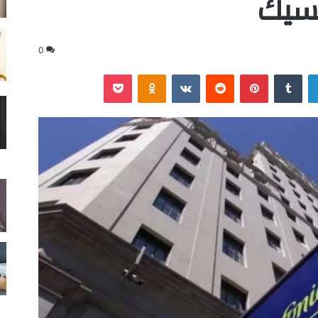
سيك
0
لينكدإن
‏Tumblr
بينتيريست
‏Reddit
‏VKontakte
Odnoklassniki
‫Pocket