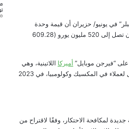
مض
تو
لر” في يونيو/ حزيران أن قيمة وحدة
“تليفونيكا” في المكسيك يمكن أن تصل إلى 520 مليون يورو (609.28
 على “فيرجن موبايل”
أميركا
اللاتينية، وهي
مشغّلة لشبكات الهاتف المحمول لعملاء في المكسيك وكولومبيا، في 2023
جديدة لمكافحة الاحتكار، وفقًا لاقتراح من