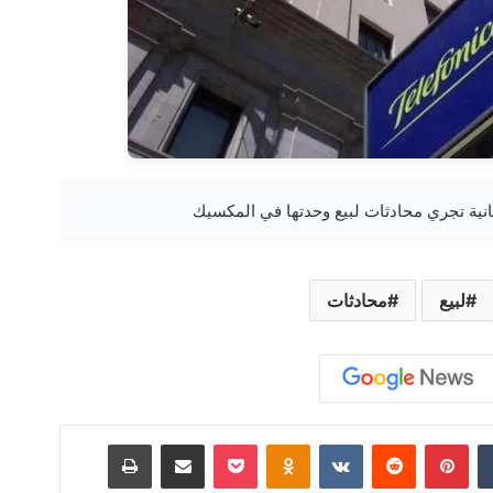
لبيع
محادثات
‏Tumblr
بينتيريست
‏Reddit
‏VKontakte
Odnoklassniki
‫Pocket
مشاركة عبر البريد
طباعة