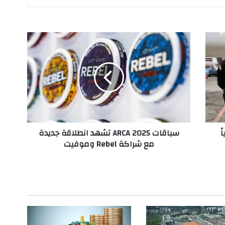
س
ب
ا
ق
ا
ت
A
R
C
ً
سباقات ARCA 2025 تشهد انطلاقة جديدة
A
مع شراكة Rebel وموفيت
2
0
2
5
ت
ش
ه
د