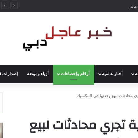
إس.كيه هاينكس تستثمر 38 مليار دولار لبناء مصانع جديدة للرقائق في كوريا الجنوبية
ة
أخبار عالمية
أرقام وإحصاءات
أزياء وموضة
إصدارات ف
جري محادثات لبيع وحدتها في المكسيك
ية تجري محادثات لبيع