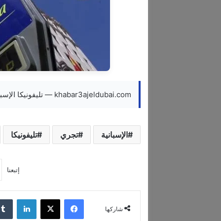
khabar3ajeldubai.com — تليفونيكا الإسبانية تجري محادثات لبيع وحدتها في المكسيك
الإسبانية
تجري
تليفونيكا
إتبعنا
فيسبوك
‫X
لينكدإن
شاركها