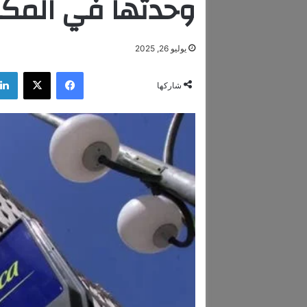
وحدتها في المك
يوليو 26, 2025
فيسبوك
‫X
شاركها