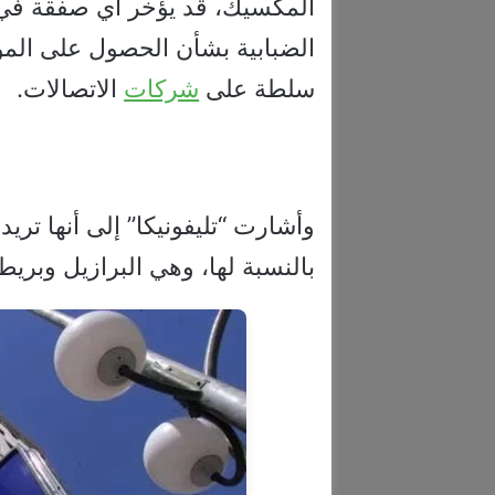
المكسيك، قد يؤخر أي صفقة في ق
الضبابية بشأن الحصول على المو
سلطة على
شركات
الاتصالات.
وأشارت “تليفونيكا” إلى أنها تريد
بالنسبة لها، وهي البرازيل وبريطاني