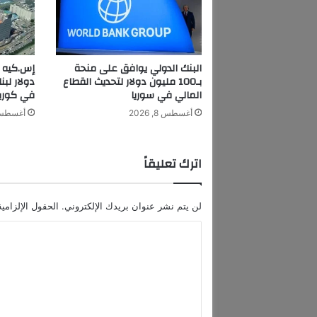
ل
و
ب
ي
ن
البنك الدولي يوافق على منحة
د
بـ100 مليون دولار لتحديث القطاع
دولار لبن
و
المالي في سوريا
في كوريا
ل
أغسطس 8, 2026
أغسطس 8, 6
ي
اً
ت
اترك تعليقاً
و
ر
ط
لن يتم نشر عنوان بريدك الإلكتروني.
الحقول الإلزامية
ا
ف
ا
ي
ل
ق
ض
ت
ا
ع
ي
ا
ل