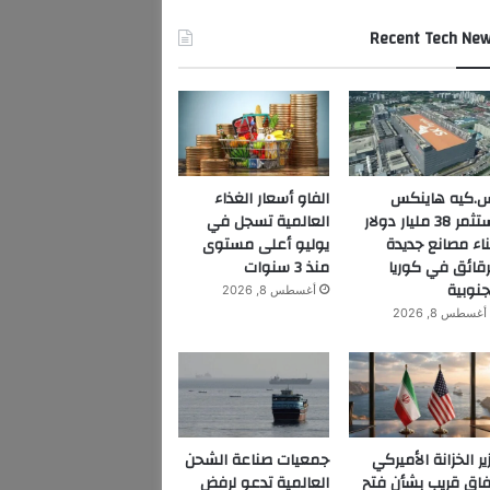
Recent Tech Ne
.كيه هاينكس
الفاو أسعار الغذاء
تستثمر 38 مليار دولار
العالمية تسجل في
ناء مصانع جديدة
يوليو أعلى مستوى
رقائق في كوريا
منذ 3 سنوات
جنوبية
أغسطس 8, 2026
أغسطس 8, 2026
ير الخزانة الأميركي
جمعيات صناعة الشحن
فاق قريب بشأن فتح
العالمية تدعو لرفض