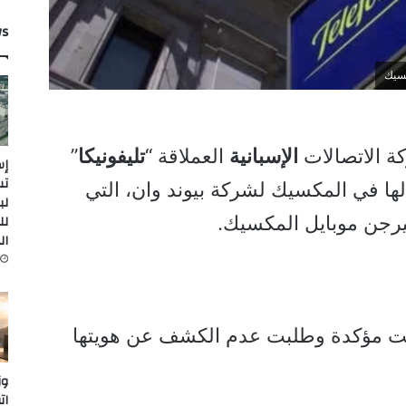
ws
كسيك
ة الاتصالات
الإسبانية
العملاقة “
تليفونيكا
”
إس
ها في المكسيك لشركة بيوند وان، التي
لب
لل
يرجن موبايل المكسيك.
ال
ت مؤكدة وطلبت عدم الكشف عن هويتها
وز
ات