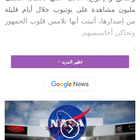
مليون مشاهدة على يوتيوب خلال أيام قليلة
من إصدارها، أثبتت أنها تلامس قلوب الجمهور
وتحاكي أحاسيسهم.
اقرأ أيضًا:
سابرين دعبول تستعد لإطلاق أول
اظهر المزيد
أعمالها الغنائية في خطوة فنية جديدة
و
ك
اقرأ أيضًا:
​المنتج ميشال عويس يرسخ
ا
مكانته كأحد أبرز صناع الحفلات الفنية في
ل
ة
لبنان
ن