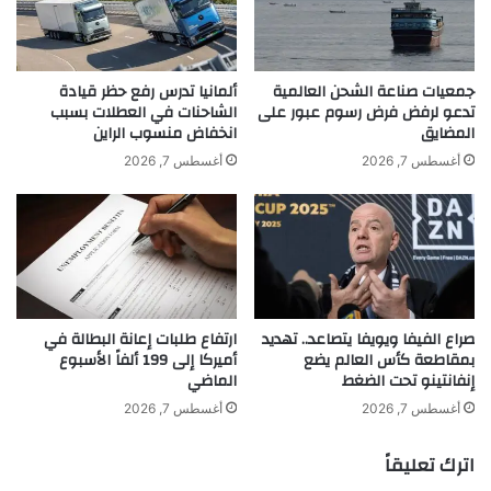
د
ط
من العام الجاري 22.5 مليون مسافر، بنسبة
ب
ر
ي
ح
نمو بلغت 3.1% مقارنة بالفترة ذاتها من العام
ب
ص
جمعيات صناعة الشحن العالمية
ألمانيا تدرس رفع حظر قيادة
2024، فيما كان شهر أبريل خلال الربع الثاني
ـ
تدعو لرفض فرض رسوم عبور على
الشاحنات في العطلات بسبب
ك
المضايق
انخفاض منسوب الراين
2
و
من العام الجاري، الشهر الأكثر ازدحاما ضمن
.
ك
أغسطس 7, 2026
أغسطس 7, 2026
1
د
أشهر أبريل في تاريخ مطار دبي الدولي، مع
م
و
ل
ل
عبور ثمانية ملايين مسافر عبر جميع مبانيه.
ي
ا
ا
ر
ر
ي
د
ة
صراع الفيفا ويويفا يتصاعد.. تهديد
ارتفاع طلبات إعانة البطالة في
ر
ل
بمقاطعة كأس العالم يضع
أميركا إلى 199 ألفاً الأسبوع
ه
أ
إنفانتينو تحت الضغط
الماضي
م
ج
ل
أغسطس 7, 2026
أغسطس 7, 2026
5
س
اترك تعليقاً
ن