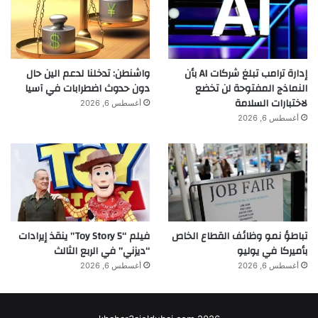
إدارة ترامب تبلغ شركات AI بأن
واشنطن: تدخلنا لدعم الين حال
النماذج المفتوحة لن تخضع
دون حدوث اضطرابات في آسيا
لاختبارات السلامة
أغسطس 6, 2026
أغسطس 6, 2026
تباطؤ نمو وظائف القطاع الخاص
فيلم “Toy Story 5” ينقذ إيرادات
بأميركا في يوليو
“ديزني” في الربع الثالث
أغسطس 6, 2026
أغسطس 6, 2026