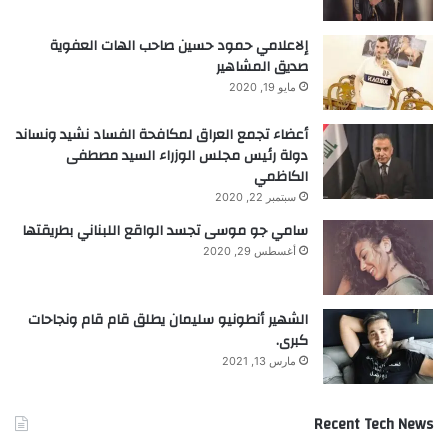
ا
ء
إلاعلامي حمود حسين صاحب الهات العفوية
ص
صديق المشاهير
ي
ف
مايو 19, 2020
ي
ة
أعضاء تجمع العراق لمكافحة الفساد نشيد ونساند
م
دولة رئيس مجلس الوزراء السيد مصطفى
م
الكاظمي
يّ
سبتمبر 22, 2020
ز
سامي جو موسى تجسد الواقع اللبناني بطريقتها
ة
أغسطس 29, 2020
الشهير أنطونيو سليمان يطلق قام قام ونجاحات
كبرى.
مارس 13, 2021
Recent Tech News