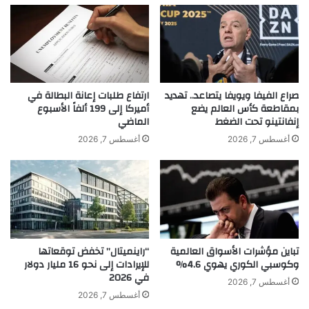
ل
ل
ب
أ
ن
ج
ا
و
ن
ا
ي
ء
أ
P
صراع الفيفا ويويفا يتصاعد.. تهديد
ارتفاع طلبات إعانة البطالة في
ح
a
بمقاطعة كأس العالم يضع
أميركا إلى 199 ألفاً الأسبوع
م
إنفانتينو تحت الضغط
الماضي
l
د
a
أغسطس 7, 2026
أغسطس 7, 2026
ش
z
ح
z
ا
o
د
V
khabar3ajeldubai.com — زيارة الدكتور أحمد أيوب والمنتج
ه
e
،
r
أحمد شحاده إلى مطعم Zaituna Bay في الساحل الشمالي
و
s
تباين مؤشرات الأسواق العالمية
“راينميتال” تخفض توقعاتها
ا
a
وكوسبي الكوري يهوي 4.6%
للإيرادات إلى نحو 16 مليار دولار
ل
c
في 2026
د
e
أغسطس 7, 2026
ك
د
أغسطس 7, 2026
ت
ب