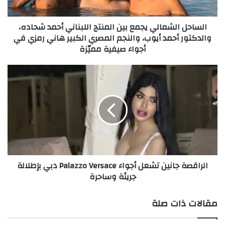
ل
ش
الساحل الشمالي يجمع بين المنتج اللبناني أحمد شحاده،
م
والدكتور أحمد أيوب، والنجم المصري الكبير هاني رمزي في
ا
أجواء صيفية مميّزة
ل
View this post on Instagram
ي
ي
ا
ج
ل
م
ر
ع
ا
ب
ق
ي
ص
ن
ة
ا
ج
ل
ا
الراقصة جانين تشعل أجواء Palazzo Versace دبي بإطلالة
م
ن
A post shared by Zaituna Bay (@zaitunabay_eg)
جريئة وساحرة
ن
ي
ت
ن
ج
ت
مقالات ذات صلة
ا
ش
ل
ع