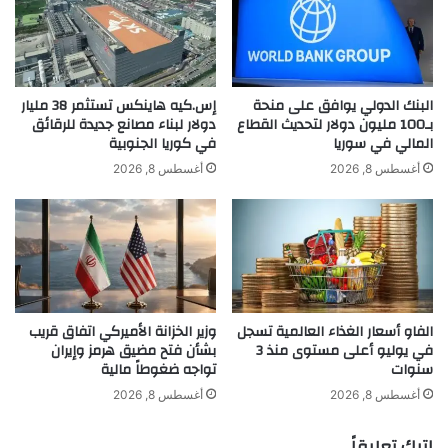
ى
د
دفعة ثانية في أبريل 2025.
ن
ة
ح
ف
و
ي
6
ا
البنك الدولي يوافق على منحة
إس.كيه هاينكس تستثمر 38 مليار
4
ل
بـ100 مليون دولار لتحديث القطاع
دولار لبناء مصانع جديدة للرقائق
م
المالي في سوريا
في كوريا الجنوبية
ص
وتأتي هذه الأموال من الأصول الروسية
ل
ي
أغسطس 8, 2026
أغسطس 8, 2026
ي
ن
المجمدة في إطار عقوبات الاتحاد الأوروبي
ا
خ
المفروضة على موسكو بسبب حربها المستمرة
ر
ل
د
ا
ضد أوكرانيا منذ فبراير 2022.
و
ل
ل
ي
ا
و
الفاو أسعار الغذاء العالمية تسجل
وزير الخزانة الأميركي اتفاق قريب
ر
ل
في يوليو أعلى مستوى منذ 3
بشأن فتح مضيق هرمز وإيران
خ
ي
سنوات
تواجه ضغوطاً مالية
ل
و
وذكرت المفوضية في وقت سابق أن قيمة
ا
ل
أغسطس 8, 2026
أغسطس 8, 2026
ل
أ
أصول البنك المركزي الروسي المجمدة لدى
ا
و
اترك تعليقاً