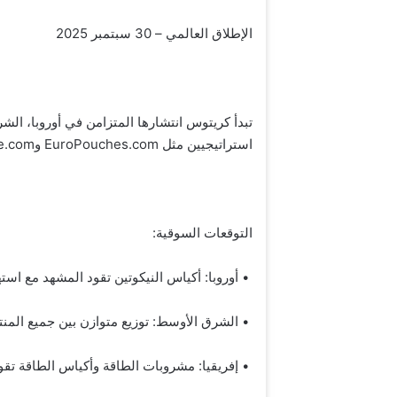
الإطلاق العالمي – 30 سبتمبر 2025
تبدأ كريتوس انتشارها المتزامن في أوروبا، الش
استراتيجيين مثل EuroPouches.com وSnussie.com وPouchDaddy.com.
التوقعات السوقية:
• أوروبا: أكياس النيكوتين تقود المشهد مع استهداف 60% من سوق “الـ ite
• الشرق الأوسط: توزيع متوازن بين جميع المنتجات، مع 
• إفريقيا: مشروبات الطاقة وأكياس الطاقة تقو