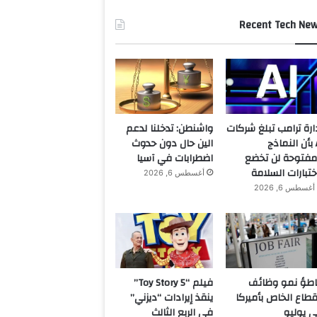
Recent Tech Ne
ارة ترامب تبلغ شركات
واشنطن: تدخلنا لدعم
AI بأن النماذج
الين حال دون حدوث
مفتوحة لن تخضع
اضطرابات في آسيا
ختبارات السلامة
أغسطس 6, 2026
أغسطس 6, 2026
اطؤ نمو وظائف
فيلم “Toy Story 5”
قطاع الخاص بأميركا
ينقذ إيرادات “ديزني”
 يوليو
في الربع الثالث