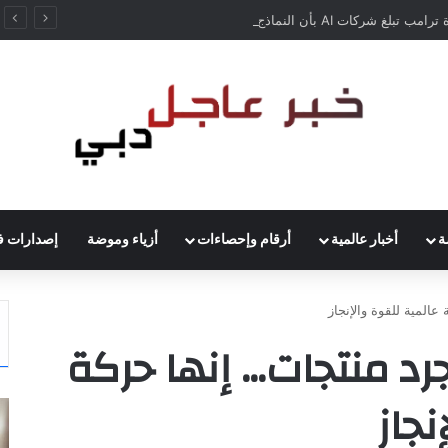
إدارة ترامب تبلغ شركات AI بأن النماذج المفتوحة لن تخضع لاختبارات السلامة
ة
أخبار عالمية
أرقام وإحصاءات
أزياء وموضة
إصدارات ف
المية للقوة والإنجاز
د منتجات… إنها حركة
نجاز