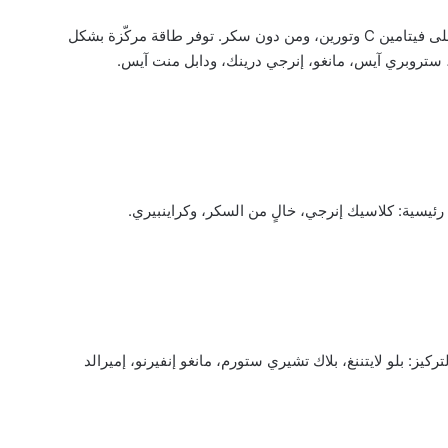
خالية من النيكوتين ومدعمة بالكافيين. تحتوي على فيتامين C وتورين، ومن دون سكر. توفر طاقة مركّزة بشكل
ستروبري آيس، مانغو، إنرجي درينك، ودابل منت آيس.
 رئيسية: كلاسيك إنرجي، خالٍ من السكر، وكراينبيري.
كيز: بلو لايتننغ، بلاك تشيري ستورم، مانغو إنفيرنو، إميرالد