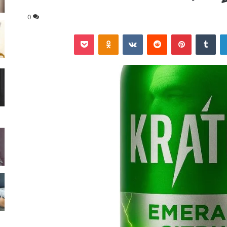
0
لينكدإن
‏Tumblr
بينتيريست
‏Reddit
‏VKontakte
Odnoklassniki
‫Pocket