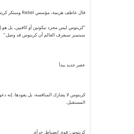
قال عاطف هزيمة، مؤسس Rebel ومبتكر كريتوس:
سبتمبر سيعرف العالم أن كريتوس قد وصل.”
عصر جديد يبدأ
كريتوس لا يشارك المنافسة، بل يقودها. إنه دع
المستقبل.
كريتوس: قوة. انضباط. جرأة.