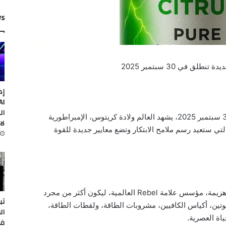
ws
 في 30 سبتمبر 2025
إد
ال
لشبونة، البرتغال – 17 أغسطس 2025 – في 30 سبتمبر 2025، يشهد العالم ولادة كريتوس، الإمبراطورية
لا
لتي ستعيد رسم ملامح الابتكار وتضع معايير جديدة للقوة
تم ابتكار كريتوس على يد رجل الأعمال عاطف هزيمة، مؤسس علامة Rebel العالمية، ليكون أكثر من مجرد
تب
وتين، أكياس الكافيين، مشروبات الطاقة، ولقطات الطاقة،
ال
اة العصرية.
في