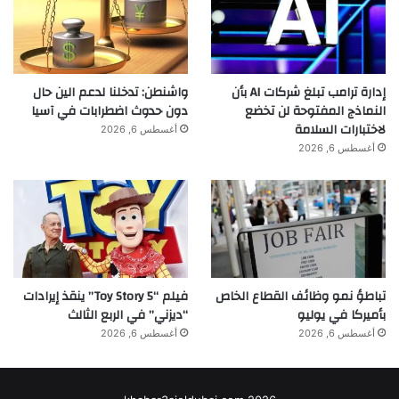
إدارة ترامب تبلغ شركات AI بأن
واشنطن: تدخلنا لدعم الين حال
النماذج المفتوحة لن تخضع
دون حدوث اضطرابات في آسيا
لاختبارات السلامة
أغسطس 6, 2026
أغسطس 6, 2026
تباطؤ نمو وظائف القطاع الخاص
فيلم “Toy Story 5” ينقذ إيرادات
بأميركا في يوليو
“ديزني” في الربع الثالث
أغسطس 6, 2026
أغسطس 6, 2026