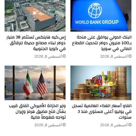
ل
ل
ش
ي
ر
ا
ا
ر
ك
د
ة
و
البنك الدولي يوافق على منحة
إس.كيه هاينكس تستثمر 38 مليار
م
ل
بـ100 مليون دولار لتحديث القطاع
دولار لبناء مصانع جديدة للرقائق
ع
المالي في سوريا
في كوريا الجنوبية
ا
أ
ر
أغسطس 8, 2026
أغسطس 8, 2026
khabar3ajeldubai.com — سهمإينفيكتوس للطاقة
م
ب
الأسترالية يقفز 145% بعد إعلانها عن صفقة مع شركة قطرية
ي
م
ر
ش
ك
ر
ا
و
145
الأسترالية
سهمإينفيكتوس
ف
ع
ي
ا
للطاقة
يقفز
الفاو أسعار الغذاء العالمية تسجل
وزير الخزانة الأميركي اتفاق قريب
ب
ت
في يوليو أعلى مستوى منذ 3
بشأن فتح مضيق هرمز وإيران
ن
ا
سنوات
تواجه ضغوطاً مالية
ا
ل
ء
ك
أغسطس 8, 2026
أغسطس 8, 2026
ا
ه