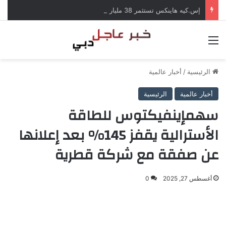
إس.كيه هاينكس تستثمر 38 مليار دولار لبناء مصانع جديدة للرقائق في كوريا الجنوبية
القائمة
الرئيسية
/
أخبار عالمية
أخبار عالمية
الرئيسية
سهمإينفيكتوس للطاقة
الأسترالية يقفز 145% بعد إعلانها
عن صفقة مع شركة قطرية
أغسطس 27, 2025
0