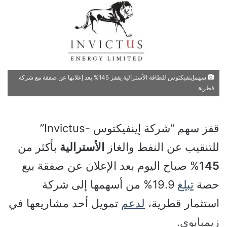
سهمإينفيكتوس للطاقة الأسترالية يقفز 145% بعد إعلانها عن صفقة مع شركة
قطرية
قفز سهم “شركة إينفيكتوس -Invictus”
للتنقيب عن النفط والغاز
الأسترالية
بأكثر من
145
% صباح اليوم بعد الإعلان عن صفقة بيع
حصة
تبلغ
19.9% من أسهمها إلى شركة
استثمار قطرية،
لدعم
تمويل أحد مشاريعها في
زيمبابوي.