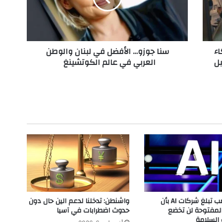
ز
و
…
ا
اء
سنا جوزو… الأفضل في لبنان والوطن
ل
ل
العربي في عالم الكوتشينغ
أ
ف
ض
ل
ف
ي
ل
ب
ن
ا
ن
و
ا
ل
إدارة ترامب تبلغ شركات AI بأن
واشنطن: تدخلنا لدعم الين حال دون
و
المفتوحة لن تخضع
حدوث اضطرابات في آسيا
ط
 السلامة