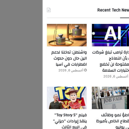
Recent Tech Ne
ارة ترامب تبلغ شركات
واشنطن: تدخلنا لدعم
AI بأن النماذج
الين حال دون حدوث
مفتوحة لن تخضع
اضطرابات في آسيا
ختبارات السلامة
أغسطس 6, 2026
أغسطس 6, 2026
اطؤ نمو وظائف
فيلم “Toy Story 5”
قطاع الخاص بأميركا
ينقذ إيرادات “ديزني”
 يوليو
في الربع الثالث