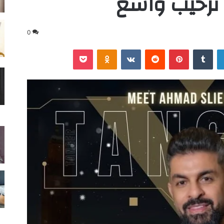
ترحيب واسع
0
لينكدإن
‏Tumblr
بينتيريست
‏Reddit
‏VKontakte
Odnoklassniki
‫Pocket