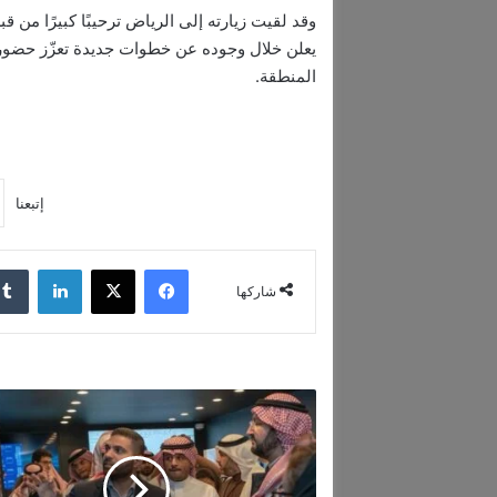
وقد لقيت زيارته إلى الرياض ترحيبًا كبيرًا من ق
يعلن خلال وجوده عن خطوات جديدة تعزّز حضوره ف
المنطقة.
إتبعنا
فيسبوك
‫X
لينكدإن
شاركها
ا
ل
د
ك
ت