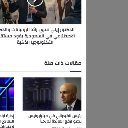
و
ر
إ
ي
الدكتور إيلي متري: رائد الروبوتات والذك
ل
الاصطناعي في السعودية يقود مستقب
ي
التكنولوجيا الذكية
م
ت
ر
ي
مقالات ذات صلة
:
ر
ا
ئ
د
ا
ل
ر
و
رئيس الفيدرالي في مينيابوليس
ب
يدعو لرفع الفائدة تدريجياً
النماذج 
و
لاختبارات