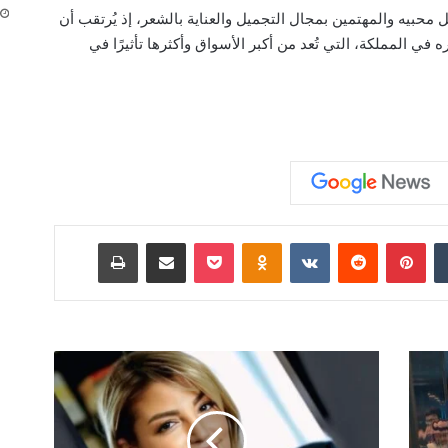
بل محبيه والمهتمين بمجال التجميل والعناية بالشعر، إذ يُرتقب أن
ي المملكة، التي تُعد من أكبر الأسواق وأكثرها تأثيرًا في
‏Tumblr
بينتيريست
‏Reddit
‏VKontakte
Odnoklassniki
‫Pocket
مشاركة عبر البريد
طباعة
س
ن
ا
ج
و