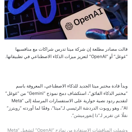
قالت مصادر مطلعة إن شركة ميتا تدرس شراكات مع منافسيها
“غوغل” أو “OpenAI” لتعزيز ميزات الذكاء الاصطناعي في تطبيقاتها.
وبدأ قادة مختبر ميتا الجديد للذكاء الاصطناعي، المعروفة باسم
“مختبر الذكاء الفائق”، استكشاف دمج نموذج “Gemini” من “غوغل”
لتقديم ردود نصية حوارية على الاستفسارات المرسلة إلى “Meta
AI”، وهو روبوت الدردشة الرئيسي لـ”ميتا”، وفقًا لما أوردته “رويترز”
نقلًا عن تقرير لـ”ذا إنفورميشن”.
وشملت المناقشات الاستفادة من نماذج “OpenAI” لتشغيل “Meta