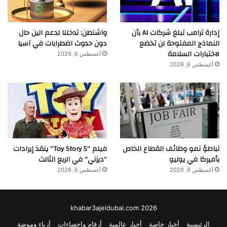
إدارة ترامب تبلغ شركات AI بأن
واشنطن: تدخلنا لدعم الين حال
النماذج المفتوحة لن تخضع
دون حدوث اضطرابات في آسيا
لاختبارات السلامة
أغسطس 6, 2026
أغسطس 6, 2026
تباطؤ نمو وظائف القطاع الخاص
فيلم “Toy Story 5” ينقذ إيرادات
بأميركا في يوليو
“ديزني” في الربع الثالث
أغسطس 6, 2026
أغسطس 6, 2026
khabar3ajeldubai.com 2026
الرئيسية
أخبار خاصة
أخبار عالمية
أرقام وإحصاءات
أزياء وموضة