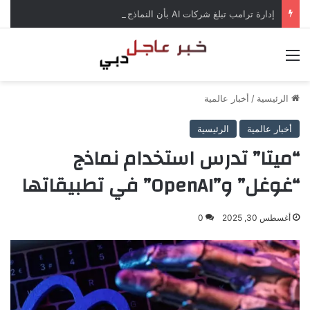
إدارة ترامب تبلغ شركات AI بأن النماذج المفتوحة لن تخضع لاختبارات السلامة
القائمة
الرئيسية
/
أخبار عالمية
أخبار عالمية
الرئيسية
“ميتا” تدرس استخدام نماذج
“غوغل” و”OpenAI” في تطبيقاتها
أغسطس 30, 2025
0