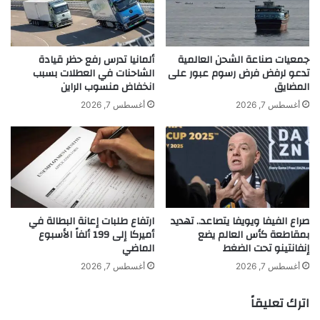
ل
ر
ث
ا
اقرأ أيضًا:
صراع الفيفا ويويفا يتصاعد.. تهديد
ا
ت
ن
ا
جمعيات صناعة الشحن العالمية
ألمانيا تدرس رفع حظر قيادة
بمقاطعة كأس العالم يضع إنفانتينو تحت
ي
ل
تدعو لرفض فرض رسوم عبور على
الشاحنات في العطلات بسبب
المضايق
انخفاض منسوب الراين
م
أ
الضغط
ت
ل
أغسطس 7, 2026
أغسطس 7, 2026
ج
م
ا
ا
و
ن
زً
ي
ا
ة
يُذكر أن حجم التبادل التجاري بين روسيا
ا
ب
ل
س
والصين ارتفع في 2023 بنسبة 26.3% ليصل
صراع الفيفا ويويفا يتصاعد.. تهديد
ارتفاع طلبات إعانة البطالة في
ت
ب
بمقاطعة كأس العالم يضع
أميركا إلى 199 ألفاً الأسبوع
و
ب
إلى 240.11 مليار دولار، ثم حقق في 2024
إنفانتينو تحت الضغط
الماضي
ق
ا
رقمًا قياسيًا بلغ 244.81 مليار
ع
ل
أغسطس 7, 2026
أغسطس 7, 2026
ا
ر
دولار.أ”.لـ”رويترز”.
ت
س
اترك تعليقاً
و