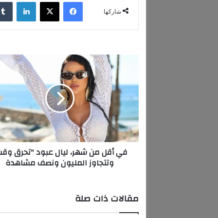
فيسبوك
‫X
لينكدإن
شاركها
ف
ي
أ
ق
ل
م
ن
ش
ه
في أقل من شهر، ليال عبود "تحرق وق
ر
وتتجاوز المليون ونصف مشاهدة
،
ل
ي
ا
مقالات ذات صلة
ل
ع