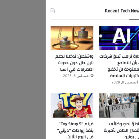
Recent Tech Ne
ارة ترامب تبلغ شركات
واشنطن: تدخلنا لدعم
AI بأن النماذج
الين حال دون حدوث
مفتوحة لن تخضع
اضطرابات في آسيا
ختبارات السلامة
أغسطس 6, 2026
أغسطس 6, 2026
اطؤ نمو وظائف
فيلم “Toy Story 5”
قطاع الخاص بأميركا
ينقذ إيرادات “ديزني”
 يوليو
في الربع الثالث