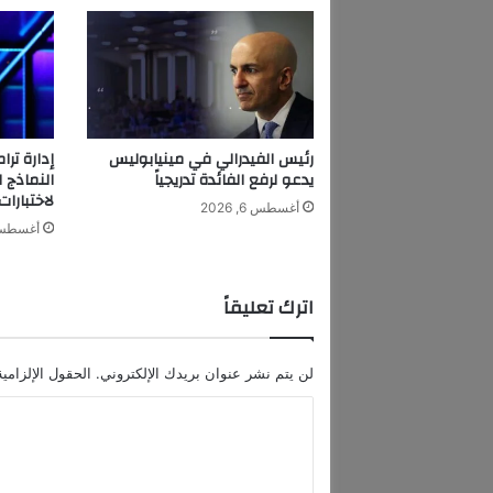
ب
و
د
"
ت
ح
ر
رئيس الفيدرالي في مينيابوليس
ق
يدعو لرفع الفائدة تدريجياً
النماذج 
و
لاختبارات
أغسطس 6, 2026
ق
أغسطس 6, 6
ت
"
و
اترك تعليقاً
ت
ت
ج
لن يتم نشر عنوان بريدك الإلكتروني.
الحقول الإلزامية
ا
و
ا
ز
ل
ا
ل
ت