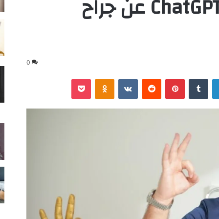
يظهر عند سؤال ChatGPT عن جراح
0
لينكدإن
‏Tumblr
بينتيريست
‏Reddit
‏VKontakte
Odnoklassniki
‫Pocket