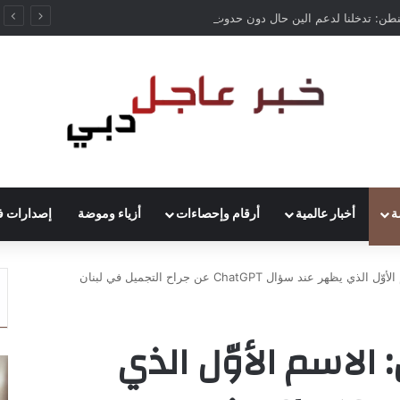
طن: تدخلنا لدعم الين حال دون حدوث اضطرابات في آسيا
ة
أخبار عالمية
أرقام وإحصاءات
أزياء وموضة
إصدارات ف
 عند سؤال ChatGPT عن جراح التجميل في لبنان
 الاسم الأوّل الذي