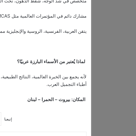
متخصص في شد الوجه، شفط الدهون، نحت الجسم 360، Russian Lips، تكبير الثدي، بوتو
مشارك دائم في المؤتمرات العالمية مثل IMCAS باريس ودبي، وهو مدرّب معتمد لتقنيات الفيلر والخيوط.
يتقن العربية، الفرنسية، الروسية والإنجليزية
لماذا يُعتبر من الأسماء البارزة عربيًا؟
لأنه يجمع بين الخبرة العالمية، النتائج الطبيعية
أطباء التجميل العرب.
المكان: بيروت – الحمرا – لبنان
إتبعنا