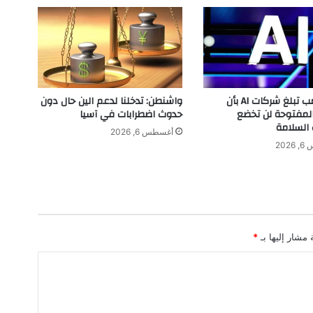
ي
ر
ك
ي
ي
ع
ت
إدارة ترامب تبلغ شركات AI بأن
واشنطن: تدخلنا لدعم الين حال دون
ز
المفتوحة لن تخضع
حدوث اضطرابات في آسيا
م
 السلامة
أغسطس 6, 2026
ش
202
ر
ا
ء
"
ف
ي
 مشار إليها بـ
*
ر
س
ت
ب
ن