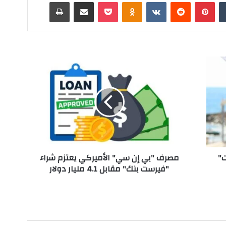
‏Tumblr
بينتيريست
‏Reddit
‏VKontakte
Odnoklassniki
‫Pocket
مشاركة عبر البريد
طباعة
م
ص
ر
ف
"
ب
ي
إ
ن
ت"
مصرف "بي إن سي" الأميركي يعتزم شراء
س
"فيرست بنك" مقابل 4.1 مليار دولار
ي
"
ا
ل
أ
م