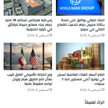
ر
إ
1.32%.
ك
ي
ي
ل
ة
و
البنك الدولي يوافق على منحة
إس.كيه هاينكس تستثمر 38 مليار
ل
بـ100 مليون دولار لتحديث القطاع
دولار لبناء مصانع جديدة للرقائق
ن
المالي في سوريا
في كوريا الجنوبية
ت
م
و
ا
أغسطس 8, 2026
أغسطس 8, 2026
ق
س
ع
ك
ا
ت
ت
س
خ
ر
ف
ح
ض
م
الفاو أسعار الغذاء العالمية تسجل
وزير الخزانة الأميركي اتفاق قريب
ا
ئ
في يوليو أعلى مستوى منذ 3
بشأن فتح مضيق هرمز وإيران
ل
ا
سنوات
تواجه ضغوطاً مالية
khabar3ajeldubai.com — أسعار النفط تسجل مكاسب
ف
ت
ا
أسبوعية بعد هجوم هدد الإمدادات الروسية
ا
أغسطس 8, 2026
أغسطس 8, 2026
ئ
ل
د
ع
اترك تعليقاً
ة
ا