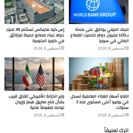
ر
ى
و
ساهم في إبراز مواهب جديدة إلى جانب دعم
ع
ا
ل
أسماء فنية بارزة، ليُثبت أن شركة Arabsong
ص
ي
فً
ك
البنك الدولي يوافق على منحة
إس.كيه هاينكس تستثمر 38 مليار
أصبحت علامة فارقة في عالم الفن والإعلام.
ا
م
بـ100 مليون دولار لتحديث القطاع
دولار لبناء مصانع جديدة للرقائق
ا
المالي في سوريا
في كوريا الجنوبية
ا
ل
ل
أغسطس 8, 2026
أغسطس 8, 2026
ه
اقرأ أيضًا:
تباين مؤشرات الأسواق العالمية
ا
ا
ل
وكوسبي الكوري يهوي 4.6%
ت
د
ف
ي
ب
ن
ـ
ي
ا
ح
الفاو أسعار الغذاء العالمية تسجل
وزير الخزانة الأميركي اتفاق قريب
ل
ق
في يوليو أعلى مستوى منذ 3
بشأن فتح مضيق هرمز وإيران
ا
ق
ويمكن متابعة أحمد شحادة عبر حسابه
سنوات
تواجه ضغوطاً مالية
ب
ا
ت
الرسمي على إنستغرام: @
ahmadchhadeh_
،
ن
أغسطس 8, 2026
أغسطس 8, 2026
ك
ت
حيث يشارك متابعيه آخر أعماله الفنية
ا
ش
اترك تعليقاً
ر