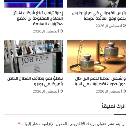
س
0
ت
2
رئيس الفيدرالي في مينيابوليس
إدارة ترامب تبلغ شركات AI بأن
ح
يدعو لرفع الفائدة تدريجياً
النماذج المفتوحة لن تخضع
5
لاختبارات السلامة
و
أغسطس 6, 2026
ذ
أغسطس 6, 2026
ع
ل
ى
4
5
%
م
واشنطن: تدخلنا لدعم الين حال
تباطؤ نمو وظائف القطاع الخاص
ن
دون حدوث اضطرابات في آسيا
بأميركا في يوليو
"
ت
أغسطس 6, 2026
أغسطس 6, 2026
ي
ك
اترك تعليقاً
ت
و
ك
لن يتم نشر عنوان بريدك الإلكتروني.
الحقول الإلزامية مشار إليها بـ
*
أ