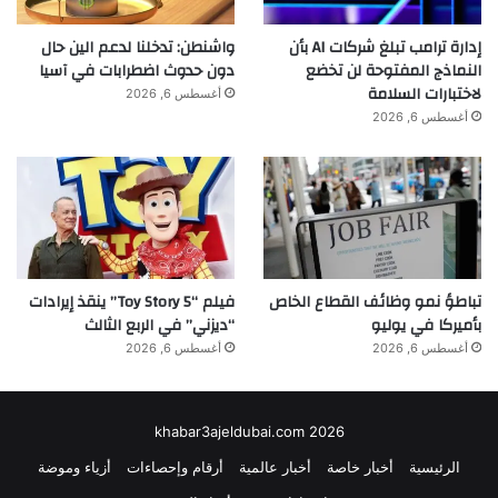
إدارة ترامب تبلغ شركات AI بأن
واشنطن: تدخلنا لدعم الين حال
النماذج المفتوحة لن تخضع
دون حدوث اضطرابات في آسيا
لاختبارات السلامة
أغسطس 6, 2026
أغسطس 6, 2026
تباطؤ نمو وظائف القطاع الخاص
فيلم “Toy Story 5” ينقذ إيرادات
بأميركا في يوليو
“ديزني” في الربع الثالث
أغسطس 6, 2026
أغسطس 6, 2026
khabar3ajeldubai.com 2026
الرئيسية
أخبار خاصة
أخبار عالمية
أرقام وإحصاءات
أزياء وموضة