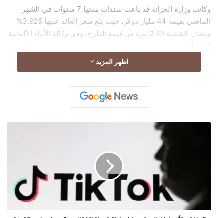
وكانت وزارة الخزانة قد باعت سندات مدتها 7 سنوات في الشهر
الماضي بقيمة 44 مليار دولار، حيث بلغ سعر العائد عليها 3.925%
ومعدل التغطية 2.49 مرة من قيمة الطرح، وفق وكالة الأنباء الألمانية
“د ب أ”.
اظهر المزيد
ت
ح
ا
ل
ف
"
أ
و
ر