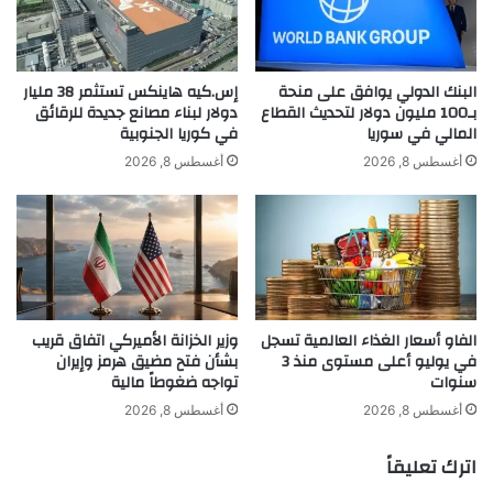
م
ف
ن
ا
ا
ض
ل
أ
البنك الدولي يوافق على منحة
إس.كيه هاينكس تستثمر 38 مليار
س
بـ100 مليون دولار لتحديث القطاع
دولار لبناء مصانع جديدة للرقائق
س
المالي في سوريا
في كوريا الجنوبية
ي
ب
ومع ذلك، تتوقع
الأسواق
خفضا شبه مؤكد بواقع
ا
و
أغسطس 8, 2026
أغسطس 8, 2026
25 نقطة أساس لسعر الفائدة الرئيسي هذا
ر
ع
ا
ي
الشهر، وفقا لأداة فيد ووتش التابعة
ت
م
ا
ن
لسي.إم.إي.
ل
ذ
ك
أ
ه
و
الفاو أسعار الغذاء العالمية تسجل
وزير الخزانة الأميركي اتفاق قريب
ر
ا
في يوليو أعلى مستوى منذ 3
بشأن فتح مضيق هرمز وإيران
ب
خ
سنوات
تواجه ضغوطاً مالية
ا
ر
ئ
ي
أغسطس 8, 2026
أغسطس 8, 2026
ي
و
ة
ن
اترك تعليقاً
ي