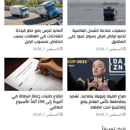
ي
ق
لوكالة الأنباء الألمانية (د.ب.أ).
س
ر
ن
ح
د
ل
ا
ا
جمعيات صناعة الشحن العالمية
ألمانيا تدرس رفع حظر قيادة
ت
ت
تدعو لرفض فرض رسوم عبور على
الشاحنات في العطلات بسبب
ا
المضايق
انخفاض منسوب الراين
إ
ل
ل
أغسطس 7, 2026
أغسطس 7, 2026
خ
ى
ز
ك
ا
ا
ن
ب
ة
و
ا
ل
ل
ب
صراع الفيفا ويويفا يتصاعد.. تهديد
ارتفاع طلبات إعانة البطالة في
ع
أ
بمقاطعة كأس العالم يضع
أميركا إلى 199 ألفاً الأسبوع
khabar3ajeldubai.com — لويدز البريطانية تدرس تأثيرات
ش
ف
إنفانتينو تحت الضغط
الماضي
ر
تغييرات السلوك المالي التي تهدد تمويل السيارات
غ
ي
ا
أغسطس 7, 2026
أغسطس 7, 2026
ة
ن
ا
س
اترك تعليقاً