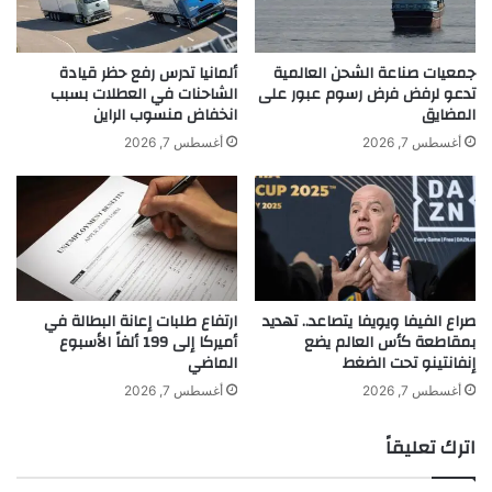
ا
ب
ل
إ
ش
ض
جمعيات صناعة الشحن العالمية
ألمانيا تدرس رفع حظر قيادة
ا
ر
تدعو لرفض فرض رسوم عبور على
الشاحنات في العطلات بسبب
ر
المضايق
انخفاض منسوب الراين
ا
ق
ب
أغسطس 7, 2026
أغسطس 7, 2026
ة
ا
ا
ح
ل
ت
س
ج
ي
ا
ن
ج
م
ي
صراع الفيفا ويويفا يتصاعد.. تهديد
ارتفاع طلبات إعانة البطالة في
ا
ع
بمقاطعة كأس العالم يضع
أميركا إلى 199 ألفاً الأسبوع
ئ
ل
إنفانتينو تحت الضغط
الماضي
ي
ى
ت
ق
أغسطس 7, 2026
أغسطس 7, 2026
ق
ا
د
ن
اترك تعليقاً
ي
و
رً
ن