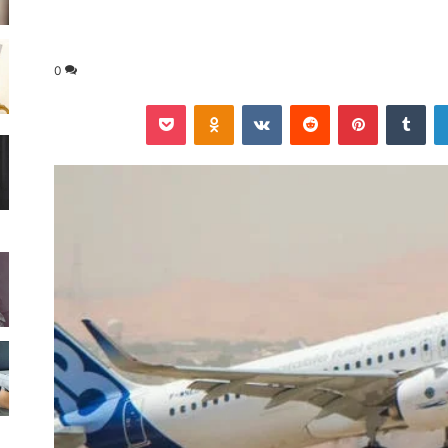
0
لينكدإن
‏Tumblr
بينتيريست
‏Reddit
‏VKontakte
Odnoklassniki
‫Pocket