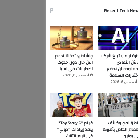
Recent Tech Ne
ارة ترامب تبلغ شركات
واشنطن: تدخلنا لدعم
AI بأن النماذج
الين حال دون حدوث
مفتوحة لن تخضع
اضطرابات في آسيا
ختبارات السلامة
أغسطس 6, 2026
أغسطس 6, 2026
اطؤ نمو وظائف
فيلم “Toy Story 5”
قطاع الخاص بأميركا
ينقذ إيرادات “ديزني”
 يوليو
في الربع الثالث