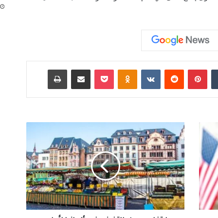
‏Tumblr
بينتيريست
‏Reddit
‏VKontakte
Odnoklassniki
‫Pocket
مشاركة عبر البريد
طباعة
ا
ر
ت
ف
ا
ع
م
ع
د