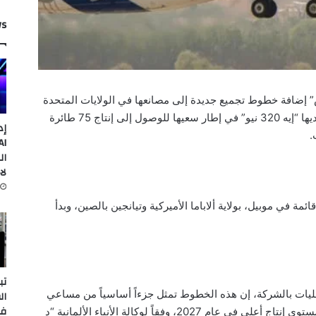
ws
” إضافة خطوط تجميع جديدة إلى مصانعها في الولايات المتحدة
والصين لزيادة إنتاجها من الطائرة الأكثر مبيعاً لديها “إيه 320 نيو” في إطار سعيها للوصول إلى إنتاج 75 طائرة
إد
.
ال
لا
 في موبيل، بولاية ألاباما الأميركية وتيانجين بالصين، وبدأ
تب
مليات بالشركة، إن هذه الخطوط تمثل جزءاً أساسياً من مساعي
ال
في
شركة صناعة الطائرات الأوروبية للوصول إلى مستوى إنتاج أعلى في عام 2027، وفقاً لوكالة الأنباء الألمانية “د