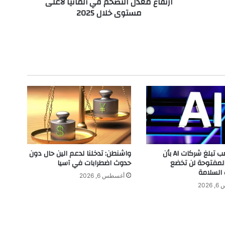
ارتفاع معدل التضخم في ألمانيا لأعلى
ل
مستوى خلال 2025
ا
ل
ت
ض
خ
م
ف
ي
أ
ل
م
ا
ن
ي
إدارة ترامب تبلغ شركات AI بأن
واشنطن: تدخلنا لدعم الين حال دون
ا
المفتوحة لن تخضع
حدوث اضطرابات في آسيا
ل
 السلامة
أغسطس 6, 2026
أ
202
ع
ل
ى
م