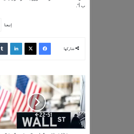
ب أ”.
إتبعنا
فيسبوك
‫X
لينكدإن
شاركها
ر
ه
ا
ن
ا
ت
خ
ا
س