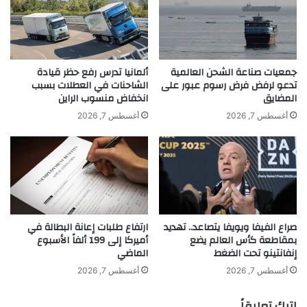
الدولية”، وفقاً لما ذكرته هيئة الإذاعة البريطانية
ي
ط
د
ا
(BBC)
ة
ن
م
ي
ن
ة
جمعيات صناعة الشحن العالمية
ألمانيا تدرس رفع حظر قيادة
إ
م
تدعو لرفض فرض رسوم عبور على
الشاحنات في العطلات بسبب
ن
المضايق
انخفاض منسوب الراين
ت
ت
ف
أغسطس 7, 2026
أغسطس 7, 2026
ا
ا
ج
ئ
ش
ل
ر
ة
ك
ب
ة
ا
A
ل
صراع الفيفا ويويفا يتصاعد.. تهديد
ارتفاع طلبات إعانة البطالة في
r
ت
بمقاطعة كأس العالم يضع
أميركا إلى 199 ألفاً الأسبوع
a
و
إنفانتينو تحت الضغط
الماضي
b
khabar3ajeldubai.com — زلزال في سوق العملات
ص
s
ل
أغسطس 7, 2026
أغسطس 7, 2026
المشفرة.. كشف هوية الملياردير وراء احتيال بـ14 مليار دولار
o
إ
n
ل
اترك تعليقاً