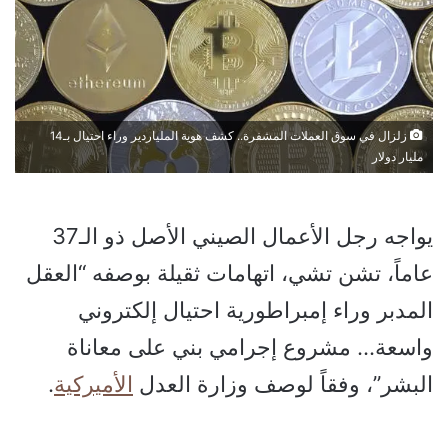
زلزال في سوق العملات المشفرة.. كشف هوية الملياردير وراء احتيال بـ14
مليار دولار
يواجه رجل الأعمال الصيني الأصل ذو الـ37
عاماً، تشن تشي، اتهامات ثقيلة بوصفه “العقل
المدبر وراء إمبراطورية احتيال إلكتروني
واسعة… مشروع إجرامي بني على معاناة
البشر”، وفقاً لوصف وزارة العدل
الأميركية
.