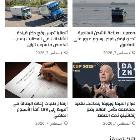
و
اً
ا
ف
م
ن
م
ي
ن
اً
جمعيات صناعة الشحن العالمية
ألمانيا تدرس رفع حظر قيادة
ت
ض
تدعو لرفض فرض رسوم عبور على
الشاحنات في العطلات بسبب
و
المضايق
انخفاض منسوب الراين
خ
ق
م
أغسطس 7, 2026
أغسطس 7, 2026
ف
اً
ا
ف
ل
ي
ط
ا
ي
ل
ر
د
ا
ا
صراع الفيفا ويويفا يتصاعد.. تهديد
ارتفاع طلبات إعانة البطالة في
ن
خ
بمقاطعة كأس العالم يضع
أميركا إلى 199 ألفاً الأسبوع
ا
ل
إنفانتينو تحت الضغط
الماضي
ل
ة
م
ا
أغسطس 7, 2026
أغسطس 7, 2026
ب
ح
ا
ت
اترك تعليقاً